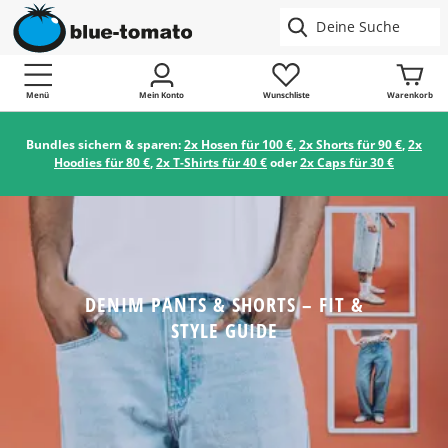
Menü
Mein Konto
Wunschliste
Warenkorb
Bundles sichern & sparen:
2x Hosen für 100 €
,
2x Shorts für 90 €
,
2x
Hoodies für 80 €
,
2x T-Shirts für 40 €
oder
2x Caps für 30 €
DENIM PANTS & SHORTS – FIT &
STYLE GUIDE