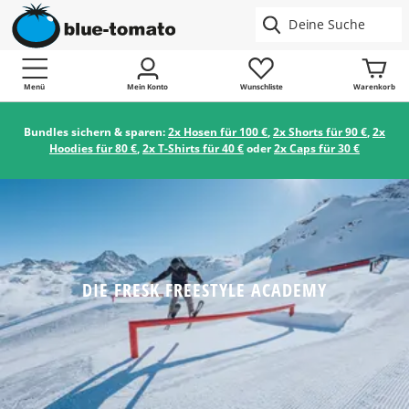
Menü
Mein Konto
Wunschliste
Warenkorb
Bundles sichern & sparen:
2x Hosen für 100 €
,
2x Shorts für 90 €
,
2x
Hoodies für 80 €
,
2x T-Shirts für 40 €
oder
2x Caps für 30 €
DIE FRESK FREESTYLE ACADEMY