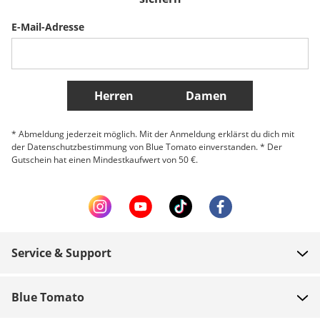
Sverige
Slovenija
België (Nederlands)
E-Mail-Adresse
Belgique (Français)
Danmark
Norge
Weitere Länder
Herren
Damen
* Abmeldung jederzeit möglich. Mit der Anmeldung erklärst du dich mit
der Datenschutzbestimmung von Blue Tomato einverstanden. * Der
Gutschein hat einen Mindestkaufwert von 50 €.
Service & Support
FAQ
Blue Tomato
Zahlung