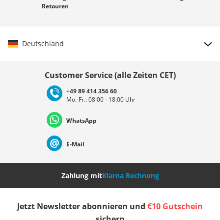
Retouren
Deutschland
Land auswählen
Customer Service (alle Zeiten CET)
+49 89 414 356 60
Mo.-Fr.: 08:00 - 18:00 Uhr
Deutschland
Österreich
Schweiz (Deutsch)
WhatsApp
Suisse (Français)
Svizzera (Italiano)
France
E-Mail
Nederland
Italia (Italiano)
Italien (Deutsch)
Zahlung mit
Klarna Rechnung
España
Suomi
United Kingdom
Jetzt Newsletter abonnieren und
€10 Gutschein
sichern