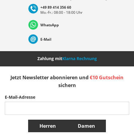
+49 89 414 356 60
Mo.-Fr.: 08:00 - 18:00 Uhr
Deutschland
Österreich
Schweiz (Deutsch)
WhatsApp
Suisse (Français)
Svizzera (Italiano)
France
E-Mail
Nederland
Italia (Italiano)
Italien (Deutsch)
Zahlung mit
Klarna Rechnung
España
Suomi
United Kingdom
Jetzt Newsletter abonnieren und
€10 Gutschein
sichern
Sverige
Slovenija
België (Nederlands)
E-Mail-Adresse
Belgique (Français)
Danmark
Norge
Weitere Länder
Herren
Damen