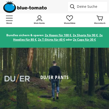
Menü
Mein Konto
Wunschliste
Warenkorb
Bundles sichern & sparen:
2x Hosen für 100 €
,
2x Shorts für 90 €
,
2x
Hoodies für 80 €
,
2x T-Shirts für 40 €
oder
2x Caps für 30 €
DU/ER PANTS