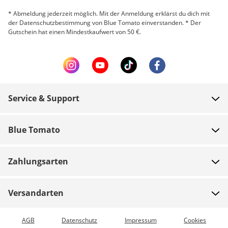
* Abmeldung jederzeit möglich. Mit der Anmeldung erklärst du dich mit
der Datenschutzbestimmung von Blue Tomato einverstanden. * Der
Gutschein hat einen Mindestkaufwert von 50 €.
Service & Support
FAQ
Blue Tomato
Zahlung
Über uns
Versand
Zahlungsarten
Shops
Rücksendungen
Jobs
Gutscheine
Versandarten
Teamrider
Bestellung verfolgen
Expressversand möglich
AGB
Datenschutz
Impressum
Cookies
Blue World