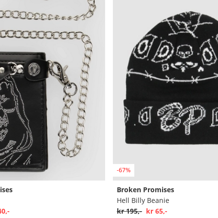
-67%
ises
Broken Promises
Hell Billy Beanie
40,-
kr 195,-
kr 65,-