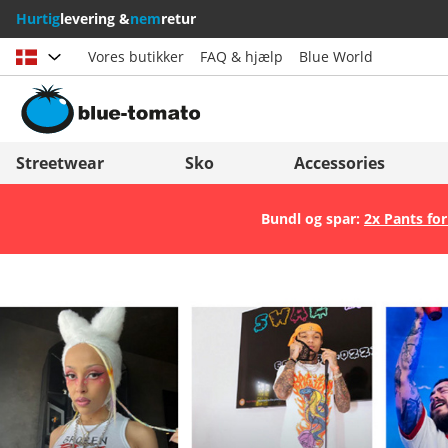
Hurtig
levering &
nem
retur
Vores butikker
FAQ & hjælp
Blue World
Vælg land
Deutschland
Nederland
Streetwear
Sko
Accessories
Österreich
Italia (Italiano)
Bundl og spar:
2x Pants for
Schweiz (Deutsch)
Italien (Deutsch)
Suisse (Français)
España
Svizzera (Italiano)
Suomi
France
United Kingdom