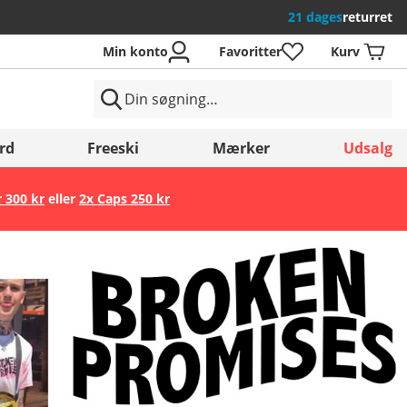
21 dages
returret
Min konto
Favoritter
Kurv
rd
Freeski
Mærker
Udsalg
r 300 kr
eller
2x Caps 250 kr
Gem