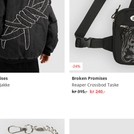
-24%
ises
Broken Promises
Jakke
Reaper Crossbod Taske
kr 315,-
kr 240,-