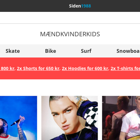
Siden
1988
MÆND
KVINDER
KIDS
Flere lande
Sverige
Skate
Bike
Surf
Snowboa
Slovenija
 800 kr
,
2x Shorts for 650 kr
,
2x Hoodies for 600 kr
,
2x T-shirts fo
België (Nederlands)
Belgique (Français)
Danmark
Norge