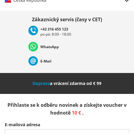
Česká Republika
Vybrat zemi
Zákaznický servis (časy v CET)
+43 316 455 123
po-pá: 8:00 - 18:00
Deutschland
Österreich
Schweiz (Deutsch)
WhatsApp
Suisse (Français)
Svizzera (Italiano)
France
E-Mail
Nederland
Italia (Italiano)
Italien (Deutsch)
Doprava
a vrácení zdarma od € 99
España
Suomi
United Kingdom
Přihlaste se k odběru novinek a získejte voucher v
Sverige
Slovenija
België (Nederlands)
hodnotě
10 €
.
E-mailová adresa
Belgique (Français)
Danmark
Norge