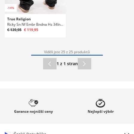
-14%
True Religion
Ricky Sn Nf Embr Bndna Hs 34In Džíny
€ 139,95
€ 119,95
Viděli jste 25 z 25 produktů
1 z 1 stran
Garance
nejnižší ceny
Nejlepší
výběr