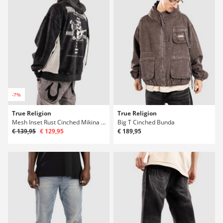
-7%
True Religion
True Religion
Mesh Inset Rust Cinched Mikina s kapucí na zip
Big T Cinched Bunda
€ 139,95
€ 129,95
€ 189,95