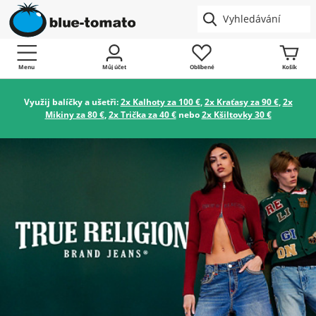
Menu
Můj účet
Oblíbené
Košík
Využij balíčky a ušetři:
2x Kalhoty za 100 €
,
2x Kraťasy za 90 €
,
2x
Mikiny za 80 €
,
2x Trička za 40 €
nebo
2x Kšiltovky 30 €