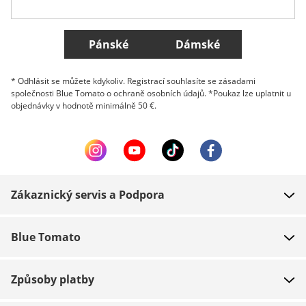
Všechny země
Pánské
Dámské
* Odhlásit se můžete kdykoliv. Registrací souhlasíte se zásadami
společnosti Blue Tomato o ochraně osobních údajů. *Poukaz lze uplatnit u
objednávky v hodnotě minimálně 50 €.
Zákaznický servis a Podpora
FAQ
Blue Tomato
Kontakt
O nás
Platba
Způsoby platby
Obchody
Dodání