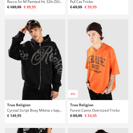
Rocco Sn Nf Painted Hs 32In Džíny
Puf Cat Tricko
€ 109,95
€ 89,95
€ 69,95
€ 59,95
-8%
True Religion
True Religion
Cyrstal Script Boxy Mikina s kapucí na zip
Forest Camo Oversized Tricko
€ 149,95
€ 59,95
€ 54,95