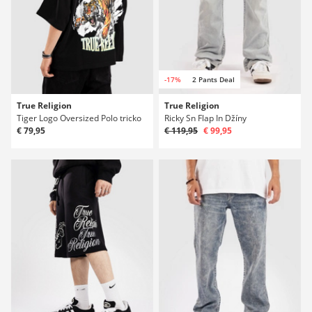
-17%
2 Pants Deal
True Religion
True Religion
Tiger Logo Oversized Polo tricko
Ricky Sn Flap In Džíny
€ 79,95
€ 119,95
€ 99,95