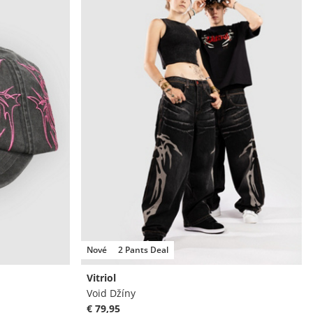
Nové
2 Pants Deal
Vitriol
Void Džíny
€ 79,95