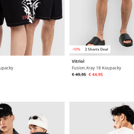
-10%
2 Shorts Deal
Vitriol
oupacky
Fusion.Xray 18 Koupacky
€ 49,95
€ 44,95