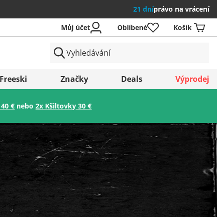
21 dní
právo na vrácení
Můj účet
Oblíbené
Košík
země
Freeski
Značky
Deals
Výprodej
 40 €
nebo
2x Kšiltovky 30 €
Uložit