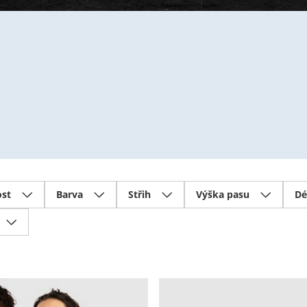
ost
Barva
Střih
Výška pasu
Dé