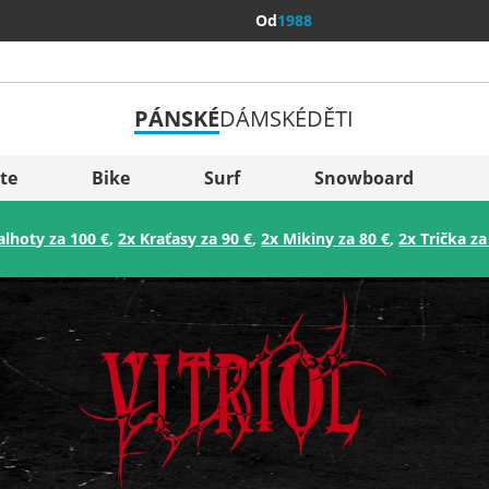
Od
1988
PÁNSKÉ
DÁMSKÉ
DĚTI
Všechny 
Sverige
te
Bike
Surf
Snowboard
Slovenija
alhoty za 100 €
,
2x Kraťasy za 90 €
,
2x Mikiny za 80 €
,
2x Trička za
België (Nederlands)
Belgique (Français)
Danmark
Norge