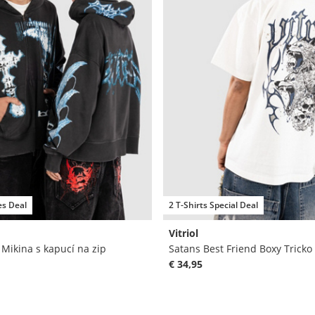
es Deal
2 T-Shirts Special Deal
Vitriol
Mikina s kapucí na zip
Satans Best Friend Boxy Tricko
€ 34,95