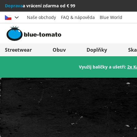
Doprava
a vrácení zdarma od € 99
Naše obchody
FAQ & nápověda
Blue World
Vybrat zemi
Deutschland
Nederland
Streetwear
Obuv
Doplňky
Ska
Österreich
Italia (Italiano)
Využij balíčky a ušetři:
2x K
Schweiz (Deutsch)
Italien (Deutsch)
Suisse (Français)
España
Svizzera (Italiano)
Suomi
France
United Kingdom