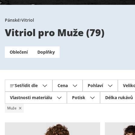
Pánské
Vitriol
Vitriol pro Muže
(
79
)
Oblečení
Doplňky
Setřídit dle
Cena
Pohlaví
Velik
Vlastnosti materiálu
Potisk
Délka rukávů
Muže