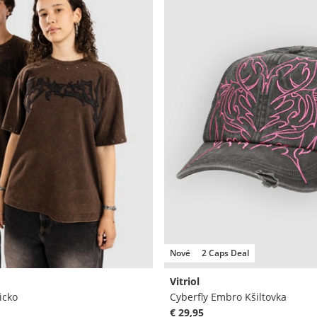
Nové
2 Caps Deal
Vitriol
icko
Cyberfly Embro Kšiltovka
€ 29,95