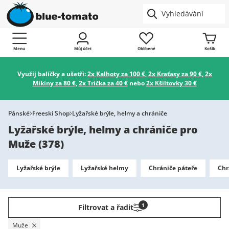
Menu
Můj účet
Oblíbené
Košík
Využij balíčky a ušetři:
2x Kalhoty za 100 €
,
2x Kraťasy za 90 €
,
2x
Mikiny za 80 €
,
2x Trička za 40 €
nebo
2x Kšiltovky 30 €
Pánské
Freeski Shop
Lyžařské brýle, helmy a chrániče
Lyžařské brýle, helmy a chrániče pro
Muže
(
378
)
Lyžařské brýle
Lyžařské helmy
Chrániče páteře
Chr
1
Filtrovat a řadit
Muže