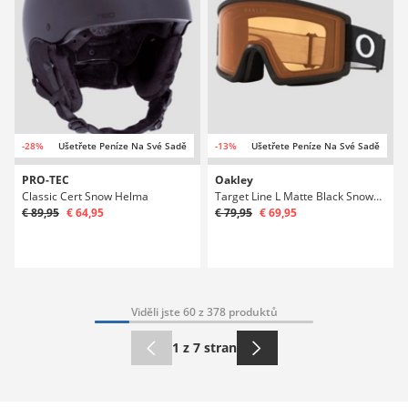
-28%
Ušetřete Peníze Na Své Sadě
-13%
Ušetřete Peníze Na Své Sadě
PRO-TEC
Oakley
Classic Cert Snow Helma
Target Line L Matte Black Snowboardové brýle
€ 89,95
€ 64,95
€ 79,95
€ 69,95
Viděli jste 60 z 378 produktů
1 z 7 stran