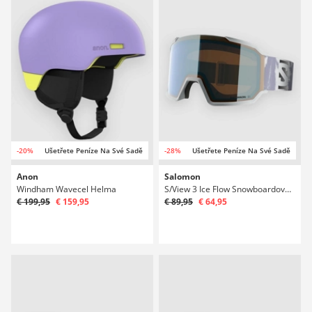
-20%
Ušetřete Peníze Na Své Sadě
-28%
Ušetřete Peníze Na Své Sadě
Anon
Salomon
Windham Wavecel Helma
S/View 3 Ice Flow Snowboardové brýle
€ 199,95
€ 159,95
€ 89,95
€ 64,95