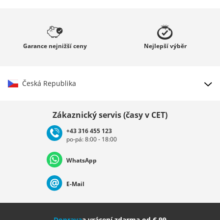
Garance
nejnižší ceny
Nejlepší
výběr
Česká Republika
Vybrat zemi
Zákaznický servis (časy v CET)
+43 316 455 123
po-pá: 8:00 - 18:00
Deutschland
Österreich
Schweiz (Deutsch)
WhatsApp
Suisse (Français)
Svizzera (Italiano)
France
E-Mail
Nederland
Italia (Italiano)
Italien (Deutsch)
Doprava
a vrácení zdarma od € 99