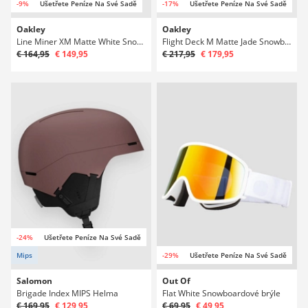
-9%
Ušetřete Peníze Na Své Sadě
-17%
Ušetřete Peníze Na Své Sadě
Oakley
Oakley
Line Miner XM Matte White Snowboardové brýle
Flight Deck M Matte Jade Snowboardové brýle
€ 164,95
€ 149,95
€ 217,95
€ 179,95
-24%
Ušetřete Peníze Na Své Sadě
Mips
-29%
Ušetřete Peníze Na Své Sadě
Salomon
Out Of
Brigade Index MIPS Helma
Flat White Snowboardové brýle
€ 169,95
€ 129,95
€ 69,95
€ 49,95