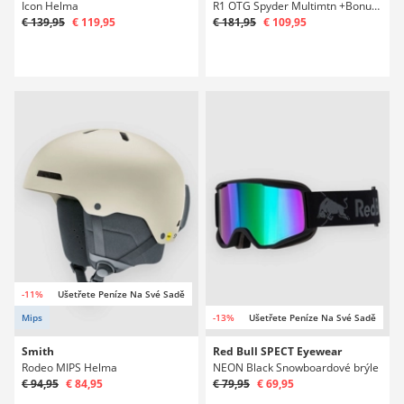
Icon Helma
R1 OTG Spyder Multimtn +Bonus Lens Snowboardové brýle
€ 139,95
€ 119,95
€ 181,95
€ 109,95
-11%
Ušetřete Peníze Na Své Sadě
Mips
-13%
Ušetřete Peníze Na Své Sadě
Smith
Red Bull SPECT Eyewear
Rodeo MIPS Helma
NEON Black Snowboardové brýle
€ 94,95
€ 84,95
€ 79,95
€ 69,95