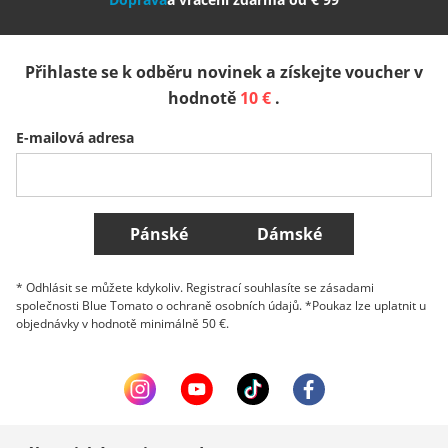
España
Suomi
United Kingdom
Přihlaste se k odběru novinek a získejte voucher v
Sverige
Slovenija
België (Nederlands)
hodnotě
10 €
.
E-mailová adresa
Belgique (Français)
Danmark
Norge
Všechny země
Pánské
Dámské
* Odhlásit se můžete kdykoliv. Registrací souhlasíte se zásadami
společnosti Blue Tomato o ochraně osobních údajů. *Poukaz lze uplatnit u
objednávky v hodnotě minimálně 50 €.