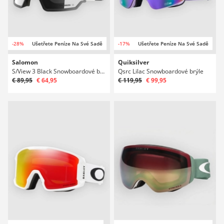
-28%
Ušetřete Peníze Na Své Sadě
-17%
Ušetřete Peníze Na Své Sadě
Salomon
Quiksilver
S/View 3 Black Snowboardové brýle
Qsrc Lilac Snowboardové brýle
€ 89,95
€ 64,95
€ 119,95
€ 99,95