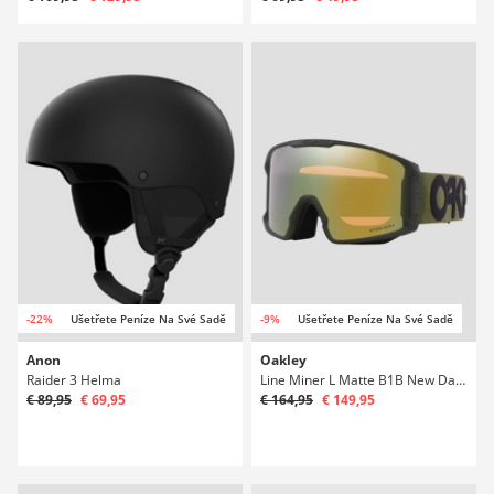
-22%
Ušetřete Peníze Na Své Sadě
-9%
Ušetřete Peníze Na Své Sadě
Anon
Oakley
Raider 3 Helma
Line Miner L Matte B1B New Dark Brush Snowboardové brýle
€ 89,95
€ 69,95
€ 164,95
€ 149,95