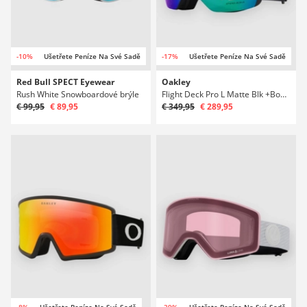
-10%
Ušetřete Peníze Na Své Sadě
-17%
Ušetřete Peníze Na Své Sadě
Red Bull SPECT Eyewear
Oakley
Rush White Snowboardové brýle
Flight Deck Pro L Matte Blk +Bonus Lens Snowboardové brýle
€ 99,95
€ 89,95
€ 349,95
€ 289,95