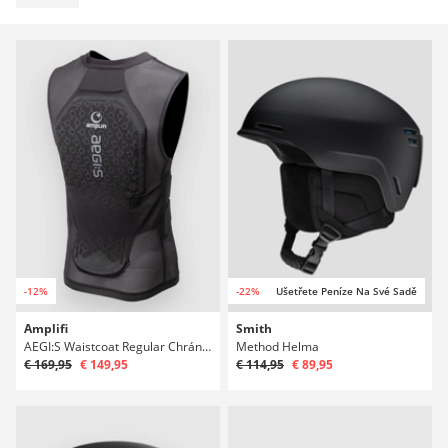
-12%
-22%
Ušetřete Peníze Na Své Sadě
Amplifi
Smith
AEGI:S Waistcoat Regular Chránic pátere
Method Helma
€ 169,95
€ 149,95
€ 114,95
€ 89,95