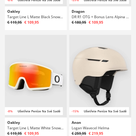
-8%
Ušetřete Peníze Na Své Sadě
-39%
Ušetřete Peníze Na Své Sadě
Oakley
Dragon
Target Line L Matte Black Snowboardové brýle
DR R1 OTG + Bonus Lens Alpina Snowboardové brýle
€ 119,95
€ 109,95
€ 180,95
€ 109,95
-8%
Ušetřete Peníze Na Své Sadě
-15%
Ušetřete Peníze Na Své Sadě
Oakley
Anon
Target Line L Matte White Snowboardové brýle
Logan Wavecel Helma
€ 119,95
€ 109,95
€ 259,95
€ 219,95