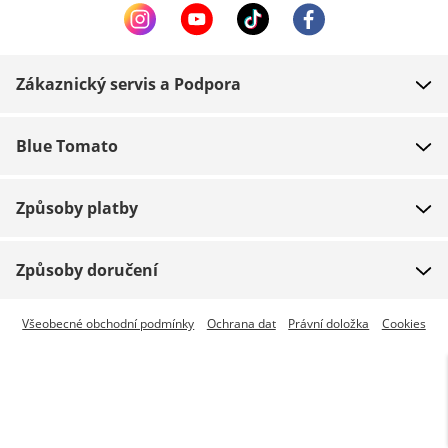
Zákaznický servis a Podpora
FAQ
Blue Tomato
Kontakt
O nás
Platba
Způsoby platby
Obchody
Dodání
Práce
Navrácení zboží
Způsoby doručení
Team riders
Dárkové poukazy
Expresní doručení je dostupné
Všeobecné obchodní podmínky
Ochrana dat
Právní doložka
Cookies
Blue World
Sledování zásilky
Press
Zumiez