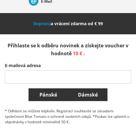
E-Mail
Nederland
Italia (Italiano)
Italien (Deutsch)
Doprava
a vrácení zdarma od € 99
España
Suomi
United Kingdom
Přihlaste se k odběru novinek a získejte voucher v
Sverige
Slovenija
België (Nederlands)
hodnotě
10 €
.
E-mailová adresa
Belgique (Français)
Danmark
Norge
Všechny země
Pánské
Dámské
* Odhlásit se můžete kdykoliv. Registrací souhlasíte se zásadami
společnosti Blue Tomato o ochraně osobních údajů. *Poukaz lze uplatnit u
objednávky v hodnotě minimálně 50 €.