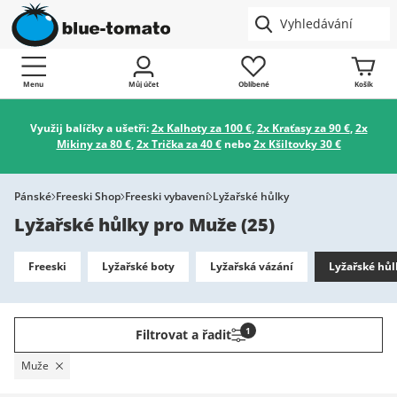
Menu
Můj účet
Oblíbené
Košík
Využij balíčky a ušetři:
2x Kalhoty za 100 €
,
2x Kraťasy za 90 €
,
2x
Mikiny za 80 €
,
2x Trička za 40 €
nebo
2x Kšiltovky 30 €
Pánské
Freeski Shop
Freeski vybavení
Lyžařské hůlky
Lyžařské hůlky pro Muže
(
25
)
Freeski
Lyžařské boty
Lyžařská vázání
Lyžařské hůl
1
Filtrovat a řadit
Muže