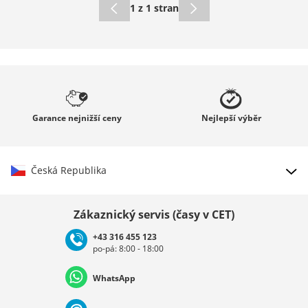
1 z 1 stran
Garance
nejnižší ceny
Nejlepší
výběr
Česká Republika
Vybrat zemi
Zákaznický servis (časy v CET)
+43 316 455 123
po-pá: 8:00 - 18:00
Deutschland
Österreich
Schweiz (Deutsch)
WhatsApp
Suisse (Français)
Svizzera (Italiano)
France