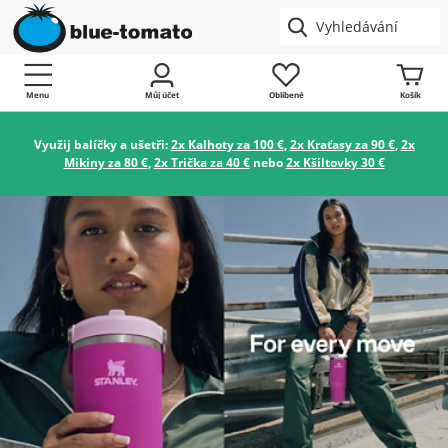
Menu
Můj účet
Oblíbené
Košík
Využij balíčky a ušetři:
2x Kalhoty za 100 €
,
2x Kraťasy za 90 €
,
2x
Mikiny za 80 €
,
2x Trička za 40 €
nebo
2x Kšiltovky 30 €