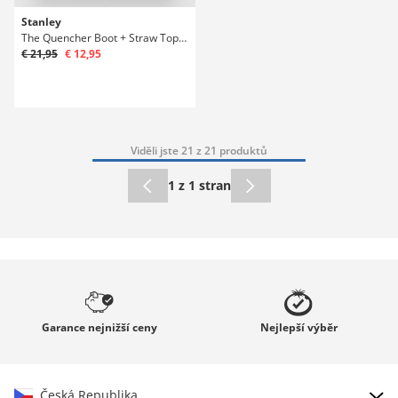
Stanley
The Quencher Boot + Straw Topper 40oz Lahev
€ 21,95
€ 12,95
Viděli jste 21 z 21 produktů
1 z 1 stran
Garance
nejnižší ceny
Nejlepší
výběr
Česká Republika