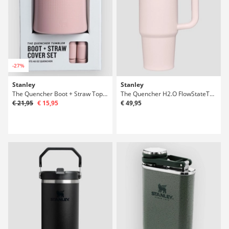
-27%
Stanley
Stanley
The Quencher Boot + Straw Topper 40oz Lahev
The Quencher H2.O FlowStateTumbler 0,89l Lahev
€ 21,95
€ 15,95
€ 49,95