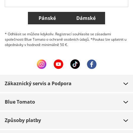
Všechny země
Pánské
Dámské
* Odhlásit se můžete kdykoliv. Registrací souhlasíte se zásadami
společnosti Blue Tomato o ochraně osobních údajů. *Poukaz lze uplatnit u
objednávky v hodnotě minimálně 50 €.
Zákaznický servis a Podpora
FAQ
Blue Tomato
Kontakt
O nás
Platba
Způsoby platby
Obchody
Dodání