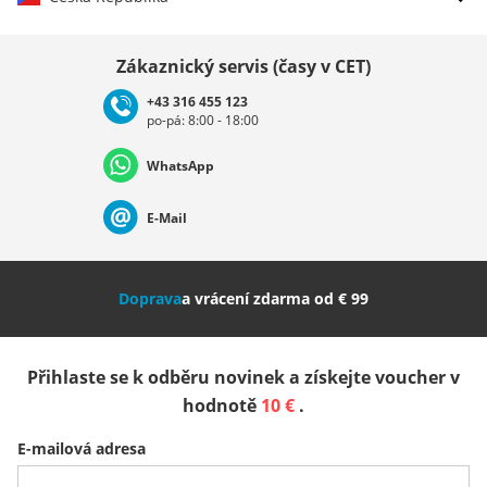
Vybrat zemi
Zákaznický servis (časy v CET)
+43 316 455 123
po-pá: 8:00 - 18:00
Deutschland
Österreich
Schweiz (Deutsch)
WhatsApp
Suisse (Français)
Svizzera (Italiano)
France
E-Mail
Nederland
Italia (Italiano)
Italien (Deutsch)
Doprava
a vrácení zdarma od € 99
España
Suomi
United Kingdom
Přihlaste se k odběru novinek a získejte voucher v
Sverige
Slovenija
België (Nederlands)
hodnotě
10 €
.
E-mailová adresa
Belgique (Français)
Danmark
Norge