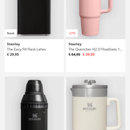
Nové
-27%
Stanley
Stanley
The Easy Fill Flask Lahev
The Quencher H2.O FlowState 1,18l Lahev
€ 29,95
€ 54,95
€ 39,95