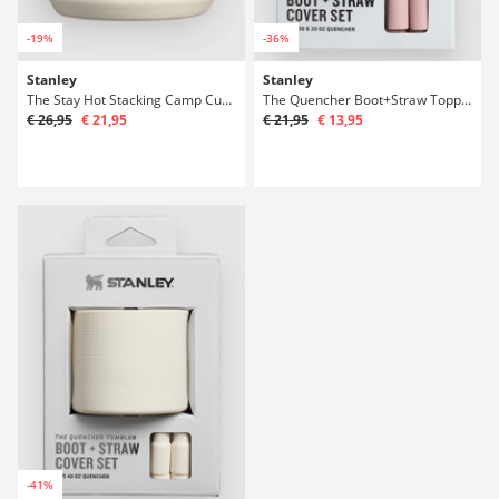
-19%
-36%
Stanley
Stanley
The Stay Hot Stacking Camp Cup Lahev
The Quencher Boot+Straw Topper 20oz/30oz Top
€ 26,95
€ 21,95
€ 21,95
€ 13,95
-41%