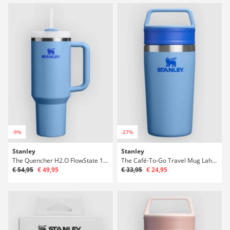
-9%
-27%
Stanley
Stanley
The Quencher H2.O FlowState 1,18l Lahev
The Café-To-Go Travel Mug Lahev
€ 54,95
€ 49,95
€ 33,95
€ 24,95