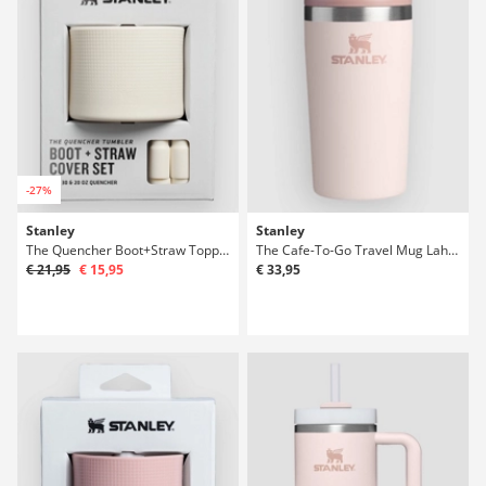
-27%
Stanley
Stanley
The Quencher Boot+Straw Topper 20oz/30oz Top
The Cafe-To-Go Travel Mug Lahev
€ 21,95
€ 15,95
€ 33,95