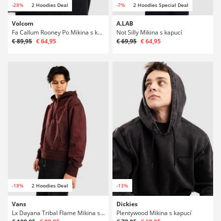
-28%
2 Hoodies Deal
-7%
2 Hoodies Special Deal
Volcom
A.LAB
Fa Callum Rooney Po Mikina s kapucí
Not Silly Mikina s kapucí
€ 89,95
€ 64,95
€ 69,95
€ 64,95
-18%
2 Hoodies Deal
-13%
Vans
Dickies
Lx Dayana Tribal Flame Mikina s kapucí
Plentywood Mikina s kapucí