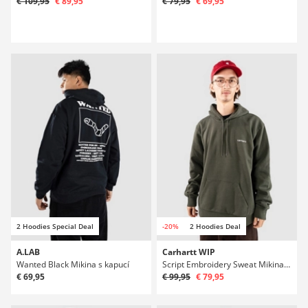
€ 109,95
€ 89,95
€ 79,95
€ 69,95
2 Hoodies Special Deal
-20%
2 Hoodies Deal
A.LAB
Carhartt WIP
Wanted Black Mikina s kapucí
Script Embroidery Sweat Mikina s kapucí
€ 69,95
€ 99,95
€ 79,95