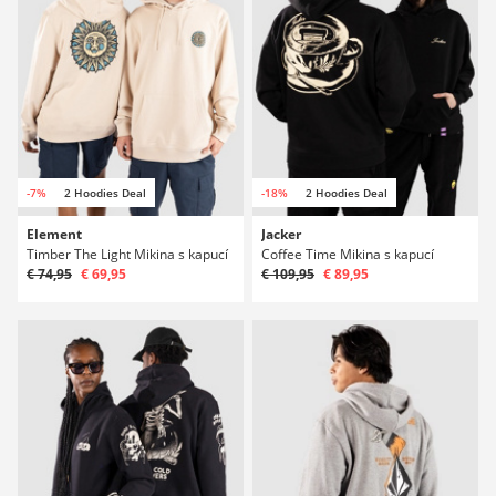
-7%
2 Hoodies Deal
-18%
2 Hoodies Deal
Element
Jacker
Timber The Light Mikina s kapucí
Coffee Time Mikina s kapucí
€ 74,95
€ 69,95
€ 109,95
€ 89,95