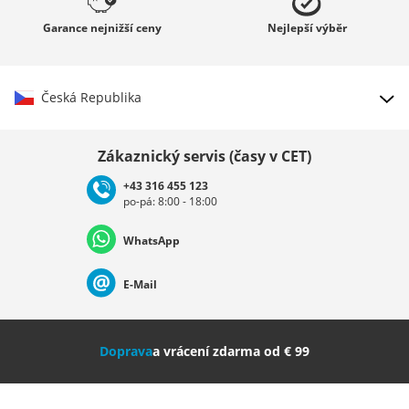
Garance
nejnižší ceny
Nejlepší
výběr
Česká Republika
Vybrat zemi
Zákaznický servis (časy v CET)
+43 316 455 123
po-pá: 8:00 - 18:00
Deutschland
Österreich
Schweiz (Deutsch)
WhatsApp
Suisse (Français)
Svizzera (Italiano)
France
E-Mail
Nederland
Italia (Italiano)
Italien (Deutsch)
Doprava
a vrácení zdarma od € 99
España
Suomi
United Kingdom