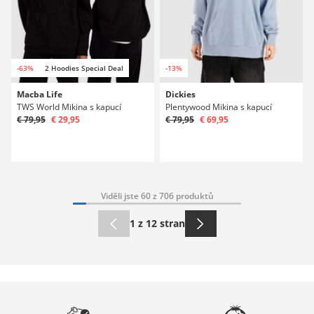
-63%
2 Hoodies Special Deal
-13%
Macba Life
Dickies
TWS World Mikina s kapucí
Plentywood Mikina s kapucí
€ 79,95
€ 29,95
€ 79,95
€ 69,95
Viděli jste 60 z 706 produktů
1 z 12 stran