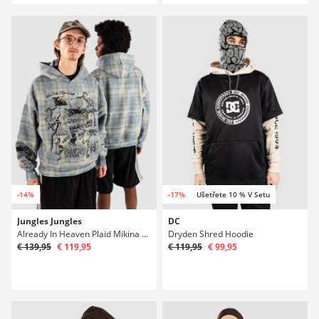
-14%
-17%
Ušetřete 10 % V Setu
Jungles Jungles
DC
Already In Heaven Plaid Mikina s kapucí
Dryden Shred Hoodie
€ 139,95
€ 119,95
€ 119,95
€ 99,95