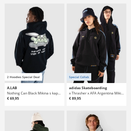
2 Hoodies Special Deal
Special Collab
A.LAB
adidas Skateboarding
Nothing Can Black Mikina s kapucí
x Thrasher x AFA Argentina Mikina s kapucí
€ 69,95
€ 89,95