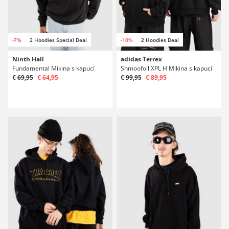
-7%
2 Hoodies Special Deal
-10%
2 Hoodies Deal
Ninth Hall
adidas Terrex
Fundamental Mikina s kapucí
Shmoofoil XPL H Mikina s kapucí
€ 69,95
€ 64,95
€ 99,95
€ 89,95