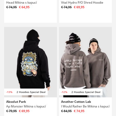
Head Mikina s kapucí
Vital Hydro P/O Shred Hoodie
€ 74,95
€ 64,95
€ 74,95
€ 69,95
-13%
2 Hoodies Special Deal
-12%
2 Hoodies Special Deal
Absolut Park
Another Cotton Lab
Ap Monster Mikina s kapucí
I Would Rather Be Mikina s kapucí
€ 79,95
€ 69,95
€ 84,95
€ 74,95