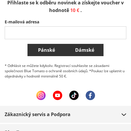
Přihlaste se k odběru novinek a získejte voucher v
Sverige
Slovenija
België (Nederlands)
hodnotě
10 €
.
E-mailová adresa
Belgique (Français)
Danmark
Norge
Všechny země
Pánské
Dámské
* Odhlásit se můžete kdykoliv. Registrací souhlasíte se zásadami
společnosti Blue Tomato o ochraně osobních údajů. *Poukaz lze uplatnit u
objednávky v hodnotě minimálně 50 €.
Zákaznický servis a Podpora
FAQ