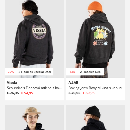
-29%
2 Hoodies Special Deal
-13%
2 Hoodies Deal
Vissla
A.LAB
Scoundrels Fleecová mikina s kapucí
Boxing Jerry Boxy Mikina s kapucí
€ 76,95
€ 54,95
€ 79,95
€ 69,95