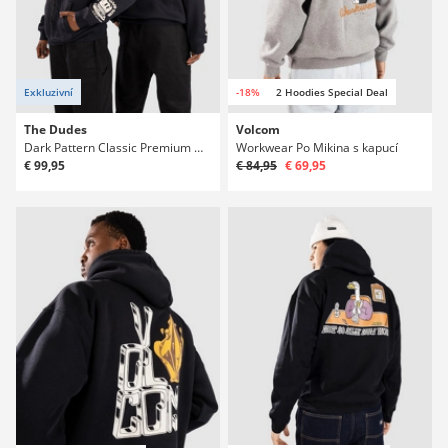
Exkluzivní
-18%
2 Hoodies Special Deal
The Dudes
Volcom
Dark Pattern Classic Premium Mikina s kapucí
Workwear Po Mikina s kapucí
€ 99,95
€ 84,95
€ 69,95