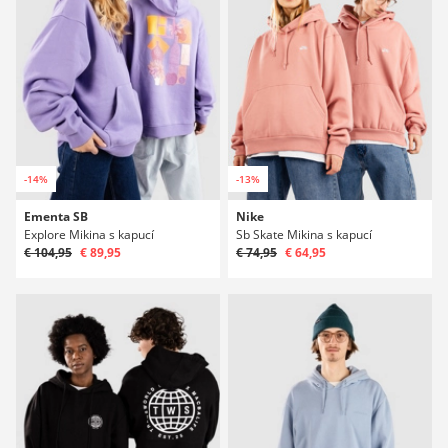
-14%
-13%
Ementa SB
Nike
Explore Mikina s kapucí
Sb Skate Mikina s kapucí
€ 104,95
€ 89,95
€ 74,95
€ 64,95