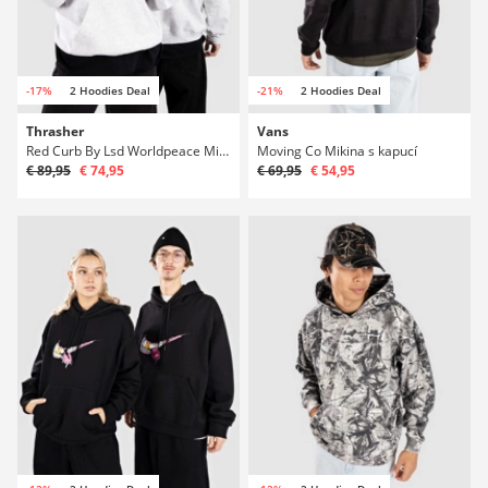
-17%
2 Hoodies Deal
-21%
2 Hoodies Deal
Thrasher
Vans
Red Curb By Lsd Worldpeace Mikina s kapucí
Moving Co Mikina s kapucí
€ 89,95
€ 74,95
€ 69,95
€ 54,95