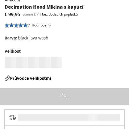
Decimation Hood Mikina s kapucí
€ 99,95
včetně DPH
bez
dodacích poplatků
(1 Hodnocení)
Barva
:
black lava wash
Velikost
Průvodce velikostmi
...