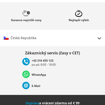
Garance
nejnižší ceny
Nejlepší
výběr
Česká Republika
Vybrat zemi
Zákaznický servis (časy v CET)
+43 316 455 123
po-pá: 8:00 - 18:00
Deutschland
Österreich
Schweiz (Deutsch)
WhatsApp
Suisse (Français)
Svizzera (Italiano)
France
E-Mail
Nederland
Italia (Italiano)
Italien (Deutsch)
Doprava
a vrácení zdarma od € 99