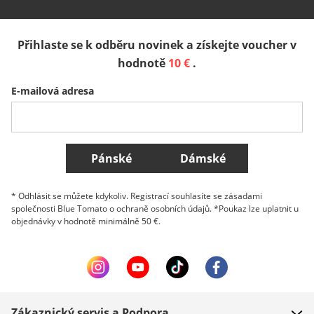
España
Suomi
United Kingdom
Přihlaste se k odběru novinek a získejte voucher v
Sverige
Slovenija
België (Nederlands)
hodnotě
10 €
.
E-mailová adresa
Belgique (Français)
Danmark
Norge
Všechny země
Pánské
Dámské
* Odhlásit se můžete kdykoliv. Registrací souhlasíte se zásadami
společnosti Blue Tomato o ochraně osobních údajů. *Poukaz lze uplatnit u
objednávky v hodnotě minimálně 50 €.
Zákaznický servis a Podpora