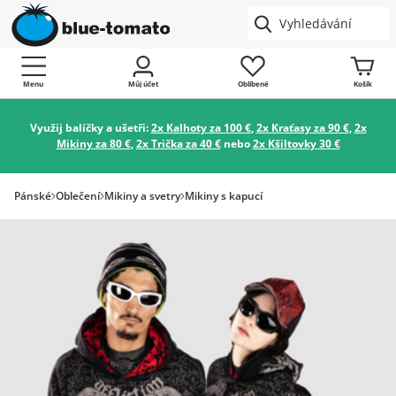
Menu
Můj účet
Oblíbené
Košík
Využij balíčky a ušetři:
2x Kalhoty za 100 €
,
2x Kraťasy za 90 €
,
2x
Mikiny za 80 €
,
2x Trička za 40 €
nebo
2x Kšiltovky 30 €
Pánské
Oblečení
Mikiny a svetry
Mikiny s kapucí