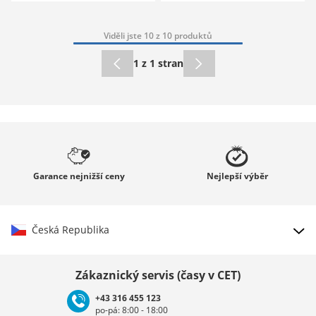
Viděli jste 10 z 10 produktů
1 z 1 stran
Garance
nejnižší ceny
Nejlepší
výběr
Česká Republika
Vybrat zemi
Zákaznický servis (časy v CET)
+43 316 455 123
po-pá: 8:00 - 18:00
Deutschland
Österreich
Schweiz (Deutsch)