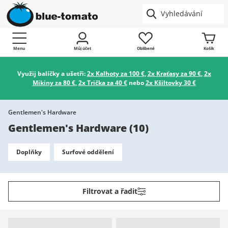
Menu
Můj účet
Oblíbené
Košík
Využij balíčky a ušetři:
2x Kalhoty za 100 €
,
2x Kraťasy za 90 €
,
2x
Mikiny za 80 €
,
2x Trička za 40 €
nebo
2x Kšiltovky 30 €
Gentlemen's Hardware
Gentlemen's Hardware
(
10
)
Doplňky
Surfové oddělení
Filtrovat a řadit