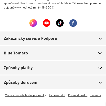
společnosti Blue Tomato o ochraně osobních údajů. *Poukaz lze uplatnit u
objednávky v hodnotě minimálně 50 €.
Zákaznický servis a Podpora
FAQ
Blue Tomato
Kontakt
O nás
Platba
Způsoby platby
Obchody
Dodání
Práce
Navrácení zboží
Způsoby doručení
Team riders
Dárkové poukazy
Expresní doručení je dostupné
Všeobecné obchodní podmínky
Ochrana dat
Právní doložka
Cookies
Blue World
Sledování zásilky
Press