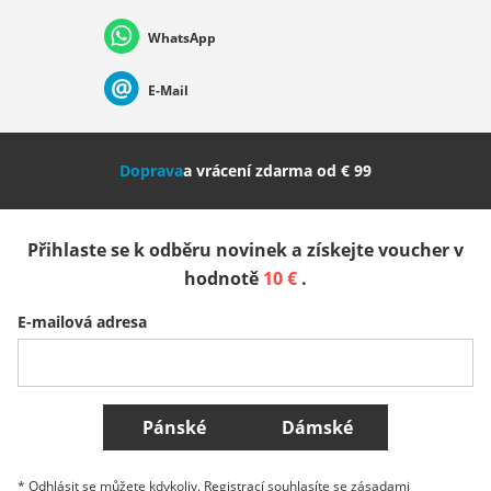
WhatsApp
Suisse (Français)
Svizzera (Italiano)
France
E-Mail
Nederland
Italia (Italiano)
Italien (Deutsch)
Doprava
a vrácení zdarma od € 99
España
Suomi
United Kingdom
Přihlaste se k odběru novinek a získejte voucher v
Sverige
Slovenija
België (Nederlands)
hodnotě
10 €
.
E-mailová adresa
Belgique (Français)
Danmark
Norge
Všechny země
Pánské
Dámské
* Odhlásit se můžete kdykoliv. Registrací souhlasíte se zásadami