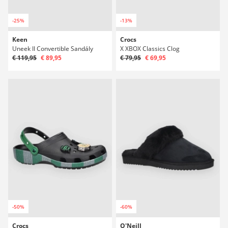
-25%
-13%
Keen
Crocs
Uneek II Convertible Sandály
X XBOX Classics Clog
€ 119,95
€ 89,95
€ 79,95
€ 69,95
-50%
-60%
Crocs
O'Neill