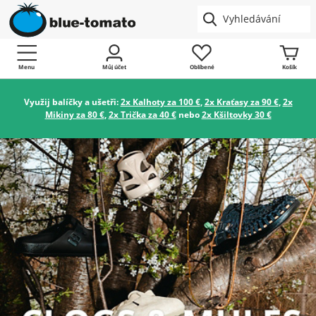
Menu
Můj účet
Oblíbené
Košík
Využij balíčky a ušetři:
2x Kalhoty za 100 €
,
2x Kraťasy za 90 €
,
2x
Mikiny za 80 €
,
2x Trička za 40 €
nebo
2x Kšiltovky 30 €