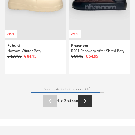
-35%
-21%
Fubuki
Phaenom
Nozawa Winter Boty
RS01 Recovery After Shred Boty
€ 129,95
€ 84,95
€ 69,95
€ 54,95
Viděli jste 60 z 63 produktů
1 z 2 stran