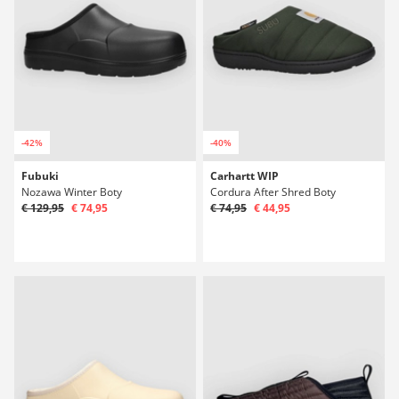
-42%
-40%
Fubuki
Carhartt WIP
Nozawa Winter Boty
Cordura After Shred Boty
€ 129,95
€ 74,95
€ 74,95
€ 44,95