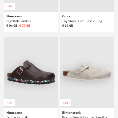
-16%
Nuoceans
Crocs
Nightfall Sandály
Toy Story Buzz Classic Clog
€ 94,95
€ 79,95
€ 69,95
-16%
-13%
Nuoceans
Birkenstock
Truffle Sandály
Boston Suede Leather Sandály