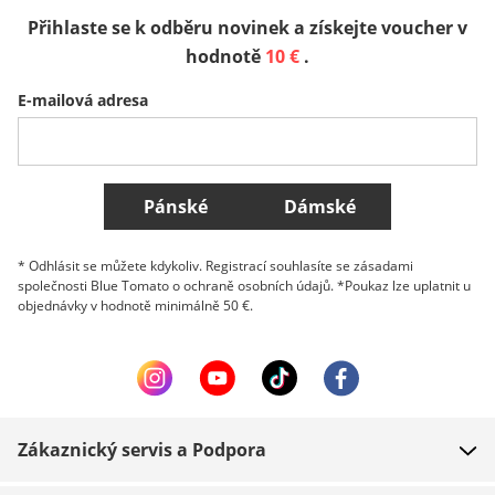
Přihlaste se k odběru novinek a získejte voucher v
Sverige
Slovenija
België (Nederlands)
hodnotě
10 €
.
E-mailová adresa
Belgique (Français)
Danmark
Norge
Všechny země
Pánské
Dámské
* Odhlásit se můžete kdykoliv. Registrací souhlasíte se zásadami
společnosti Blue Tomato o ochraně osobních údajů. *Poukaz lze uplatnit u
objednávky v hodnotě minimálně 50 €.
Zákaznický servis a Podpora