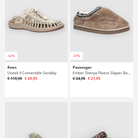
-42%
-37%
Keen
Passenger
Uneek II Convertible Sandály
Ember Sherpa Fleece Slipper Boty
€ 119,95
€ 69,95
€ 34,95
€ 21,95