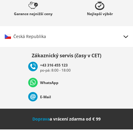
Garance
nejnižší ceny
Nejlepší
výběr
Česká Republika
Vybrat zemi
Zákaznický servis (časy v CET)
+43 316 455 123
po-pá: 8:00 - 18:00
Deutschland
Österreich
Schweiz (Deutsch)
WhatsApp
Suisse (Français)
Svizzera (Italiano)
France
E-Mail
Nederland
Italia (Italiano)
Italien (Deutsch)
Doprava
a vrácení zdarma od € 99
España
Suomi
United Kingdom