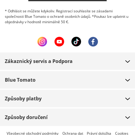
* Odhlásit se můžete kdykoliv. Registrací souhlasíte se zásadami
společnosti Blue Tomato o ochraně osobních údajů. *Poukaz lze uplatnit u
objednávky v hodnotě minimálně 50 €.
Zákaznický servis a Podpora
FAQ
Blue Tomato
Kontakt
O nás
Platba
Způsoby platby
Obchody
Dodání
Práce
Navrácení zboží
Způsoby doručení
Team riders
Dárkové poukazy
Expresní doručení je dostupné
Všeobecné obchodní podmínky
Ochrana dat
Právní doložka
Cookies
Blue World