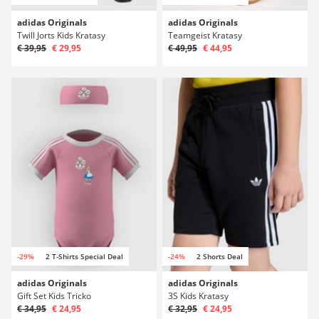
adidas Originals
adidas Originals
Twill Jorts Kids Kratasy
Teamgeist Kratasy
€ 39,95
€ 29,95
€ 49,95
€ 44,95
-29%
2 T-Shirts Special Deal
-24%
2 Shorts Deal
adidas Originals
adidas Originals
Gift Set Kids Tricko
3S Kids Kratasy
€ 34,95
€ 24,95
€ 32,95
€ 24,95