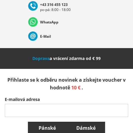
+43 316 455 123
po-pá: 8:00 - 18:00
Deutschland
Österreich
Schweiz (Deutsch)
WhatsApp
Suisse (Français)
Svizzera (Italiano)
France
E-Mail
Nederland
Italia (Italiano)
Italien (Deutsch)
Doprava
a vrácení zdarma od € 99
España
Suomi
United Kingdom
Přihlaste se k odběru novinek a získejte voucher v
Sverige
Slovenija
België (Nederlands)
hodnotě
10 €
.
E-mailová adresa
Belgique (Français)
Danmark
Norge
Všechny země
Pánské
Dámské