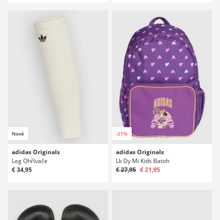
Nové
-21%
adidas Originals
adidas Originals
Leg Ohřívače
Lk Dy Mi Kids Batoh
€ 34,95
€ 27,95
€ 21,95