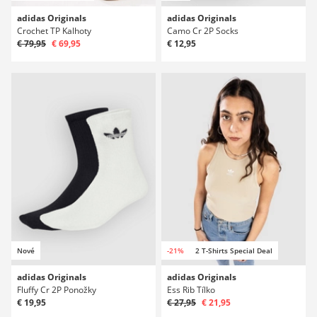
adidas Originals
adidas Originals
Crochet TP Kalhoty
Camo Cr 2P Socks
€ 79,95
€ 69,95
€ 12,95
Nové
-21%
2 T-Shirts Special Deal
adidas Originals
adidas Originals
Fluffy Cr 2P Ponožky
Ess Rib Tílko
€ 19,95
€ 27,95
€ 21,95