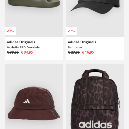
-13%
-39%
adidas Originals
adidas Originals
Adilette 00S Sandály
Kšiltovka
€ 39,95
€ 34,95
€ 27,95
€ 16,95