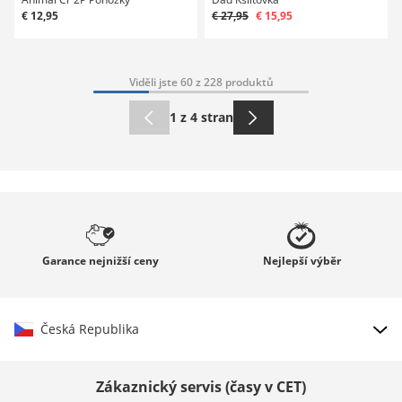
€ 12,95
€ 27,95
€ 15,95
Viděli jste 60 z 228 produktů
1 z 4 stran
Garance
nejnižší ceny
Nejlepší
výběr
Česká Republika
Vybrat zemi
Zákaznický servis (časy v CET)