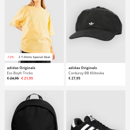
-12%
2 T-Shirts Special Deal
adidas Originals
adidas Originals
Ess Boyfr Tricko
Corduroy BB Kšiltovka
€ 24,95
€ 21,95
€ 27,95