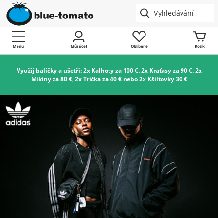
Menu
Můj účet
Oblíbené
Košík
Využij balíčky a ušetři:
2x Kalhoty za 100 €
,
2x Kraťasy za 90 €
,
2x
Mikiny za 80 €
,
2x Trička za 40 €
nebo
2x Kšiltovky 30 €