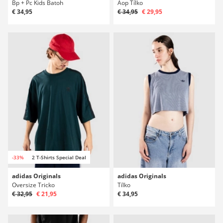
Bp + Pc Kids Batoh
Aop Tílko
€ 34,95
€ 34,95
€ 29,95
-33%
2 T-Shirts Special Deal
adidas Originals
adidas Originals
Oversize Tricko
Tílko
€ 32,95
€ 21,95
€ 34,95