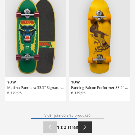
YOW
YOW
Medina Panthera 33.5" Signature Series Surfskate
Fanning Falcon Performer 33.5" Surfskate
€ 329,95
€ 329,95
Viděli jste 60 z 95 produktů
1 z 2 stran