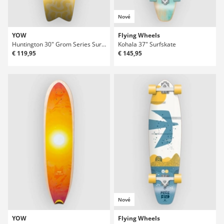
Nové
YOW
Flying Wheels
Huntington 30" Grom Series Surfskate Deck
Kohala 37" Surfskate
€ 119,95
€ 145,95
Nové
YOW
Flying Wheels