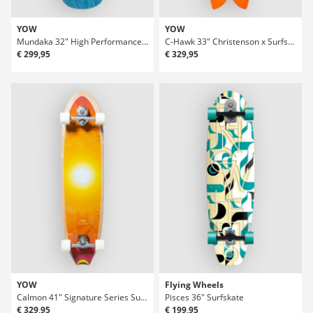
YOW
YOW
Mundaka 32" High Performance Series Surfskate
C-Hawk 33" Christenson x Surfskate
€ 299,95
€ 329,95
YOW
Flying Wheels
Calmon 41" Signature Series Surfskate
Pisces 36" Surfskate
€ 329,95
€ 199,95