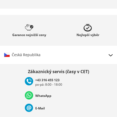
Garance
nejnižší ceny
Nejlepší
výběr
Česká Republika
Vybrat zemi
Zákaznický servis (časy v CET)
+43 316 455 123
po-pá: 8:00 - 18:00
Deutschland
Österreich
Schweiz (Deutsch)
WhatsApp
Suisse (Français)
Svizzera (Italiano)
France
E-Mail