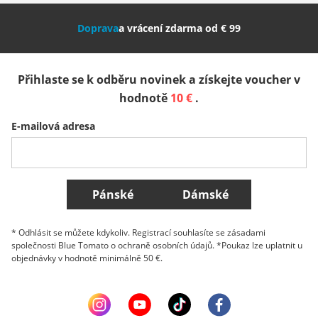
Nederland
Italia (Italiano)
Italien (Deutsch)
Doprava
a vrácení zdarma od € 99
España
Suomi
United Kingdom
Přihlaste se k odběru novinek a získejte voucher v
Sverige
Slovenija
België (Nederlands)
hodnotě
10 €
.
E-mailová adresa
Belgique (Français)
Danmark
Norge
Všechny země
Pánské
Dámské
* Odhlásit se můžete kdykoliv. Registrací souhlasíte se zásadami
společnosti Blue Tomato o ochraně osobních údajů. *Poukaz lze uplatnit u
objednávky v hodnotě minimálně 50 €.