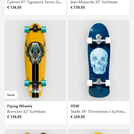
Calmon 41" Signature Series Surfskate Deck
Jean Mosambi 35" Surfskate
€ 136,95
€ 139,95
Nové
Flying Wheels
YOW
Burnclan 32" Surfskate
Skalle 34" Christenson x Surfskate
€ 139,95
€ 329,95