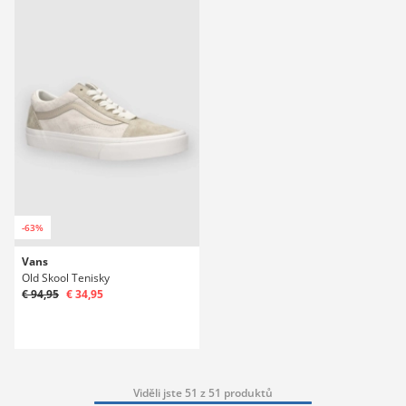
-63%
Vans
Old Skool Tenisky
€ 94,95
€ 34,95
Viděli jste 51 z 51 produktů