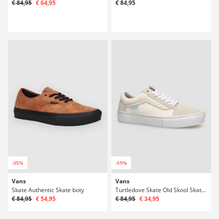
€ 84,95
€ 64,95
€ 84,95
-35%
-59%
Vans
Vans
Skate Authentic Skate boty
Turtledove Skate Old Skool Skate boty
€ 84,95
€ 54,95
€ 84,95
€ 34,95