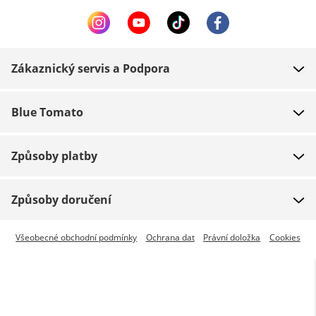
Zákaznický servis a Podpora
FAQ
Blue Tomato
Kontakt
O nás
Platba
Způsoby platby
Obchody
Dodání
Práce
Navrácení zboží
Způsoby doručení
Team riders
Dárkové poukazy
Expresní doručení je dostupné
Všeobecné obchodní podmínky
Ochrana dat
Právní doložka
Cookies
Blue World
Sledování zásilky
Press
Zumiez