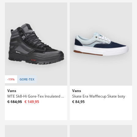
-19%
GORE-TEX
Vans
Vans
MTE Sk8-Hi Gore-Tex Insulated Winter Boty
Skate Era Wafflecup Skate boty
€ 184,95
€ 149,95
€ 84,95