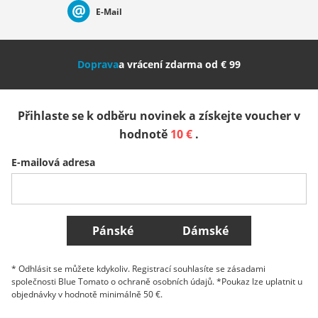
E-Mail
Nederland
Italia (Italiano)
Italien (Deutsch)
Doprava
a vrácení zdarma od € 99
España
Suomi
United Kingdom
Přihlaste se k odběru novinek a získejte voucher v
Sverige
Slovenija
België (Nederlands)
hodnotě
10 €
.
E-mailová adresa
Belgique (Français)
Danmark
Norge
Všechny země
Pánské
Dámské
* Odhlásit se můžete kdykoliv. Registrací souhlasíte se zásadami
společnosti Blue Tomato o ochraně osobních údajů. *Poukaz lze uplatnit u
objednávky v hodnotě minimálně 50 €.