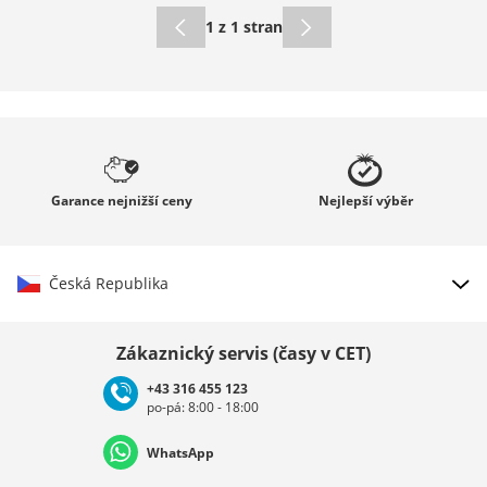
1 z 1 stran
Garance
nejnižší ceny
Nejlepší
výběr
Česká Republika
Vybrat zemi
Zákaznický servis (časy v CET)
+43 316 455 123
po-pá: 8:00 - 18:00
Deutschland
Österreich
Schweiz (Deutsch)
WhatsApp
Suisse (Français)
Svizzera (Italiano)
France