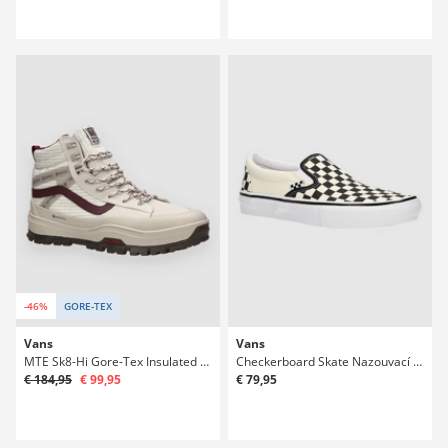
-46%
GORE-TEX
Vans
Vans
MTE Sk8-Hi Gore-Tex Insulated Winter Boty
Checkerboard Skate Nazouvací boty
€ 184,95
€ 99,95
€ 79,95