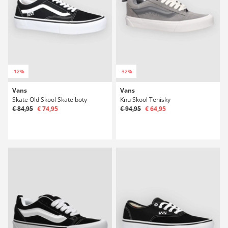
-12%
-32%
Vans
Vans
Skate Old Skool Skate boty
Knu Skool Tenisky
€ 84,95
€ 74,95
€ 94,95
€ 64,95