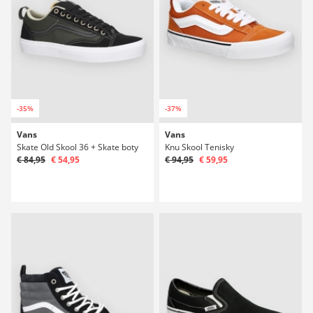
-35%
-37%
Vans
Vans
Skate Old Skool 36 + Skate boty
Knu Skool Tenisky
€ 84,95
€ 54,95
€ 94,95
€ 59,95