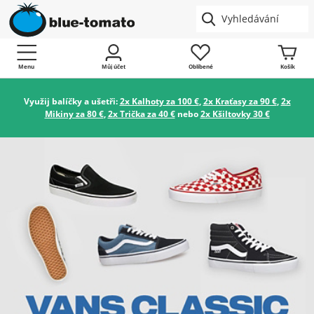
Menu
Můj účet
Oblíbené
Košík
Využij balíčky a ušetři:
2x Kalhoty za 100 €
,
2x Kraťasy za 90 €
,
2x
Mikiny za 80 €
,
2x Trička za 40 €
nebo
2x Kšiltovky 30 €