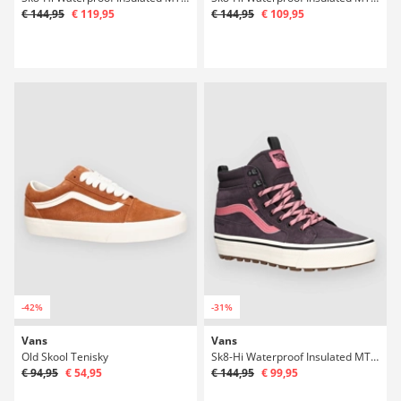
€ 144,95
€ 119,95
€ 144,95
€ 109,95
-42%
-31%
Vans
Vans
Old Skool Tenisky
Sk8-Hi Waterproof Insulated MTE Winter Boty
€ 94,95
€ 54,95
€ 144,95
€ 99,95