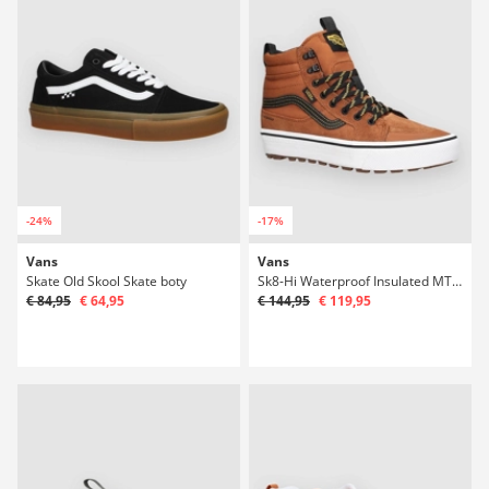
-24%
-17%
Vans
Vans
Skate Old Skool Skate boty
Sk8-Hi Waterproof Insulated MTE Winter Boty
€ 84,95
€ 64,95
€ 144,95
€ 119,95