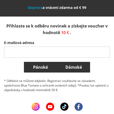
Doprava
a vrácení zdarma od € 99
España
Suomi
United Kingdom
Přihlaste se k odběru novinek a získejte voucher v
Sverige
Slovenija
België (Nederlands)
hodnotě
10 €
.
E-mailová adresa
Belgique (Français)
Danmark
Norge
Všechny země
Pánské
Dámské
* Odhlásit se můžete kdykoliv. Registrací souhlasíte se zásadami
společnosti Blue Tomato o ochraně osobních údajů. *Poukaz lze uplatnit u
objednávky v hodnotě minimálně 50 €.