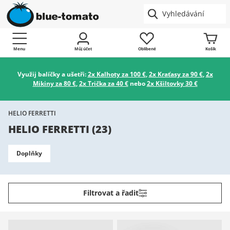
Menu
Můj účet
Oblíbené
Košík
Využij balíčky a ušetři:
2x Kalhoty za 100 €
,
2x Kraťasy za 90 €
,
2x
Mikiny za 80 €
,
2x Trička za 40 €
nebo
2x Kšiltovky 30 €
HELIO FERRETTI
HELIO FERRETTI
(
23
)
Doplňky
Filtrovat a řadit