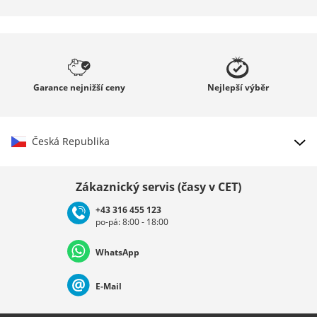
Garance
nejnižší ceny
Nejlepší
výběr
Česká Republika
Vybrat zemi
Zákaznický servis (časy v CET)
+43 316 455 123
po-pá: 8:00 - 18:00
Deutschland
Österreich
Schweiz (Deutsch)
WhatsApp
Suisse (Français)
Svizzera (Italiano)
France
E-Mail
Nederland
Italia (Italiano)
Italien (Deutsch)