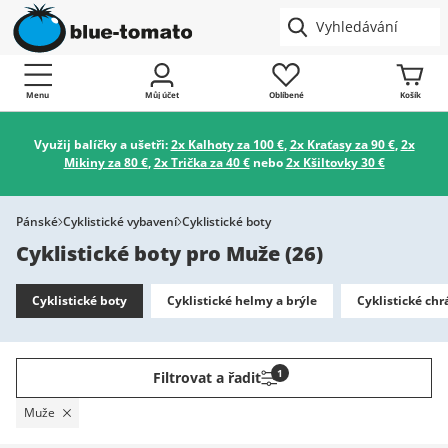
Menu
Můj účet
Oblíbené
Košík
Využij balíčky a ušetři:
2x Kalhoty za 100 €
,
2x Kraťasy za 90 €
,
2x
Mikiny za 80 €
,
2x Trička za 40 €
nebo
2x Kšiltovky 30 €
Pánské
Cyklistické vybavení
Cyklistické boty
Cyklistické boty pro Muže
(
26
)
Cyklistické boty
Cyklistické helmy a brýle
Cyklistické chr
1
Filtrovat a řadit
Muže