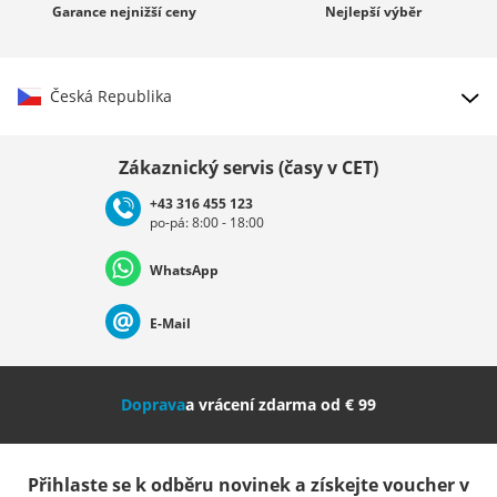
Garance
nejnižší ceny
Nejlepší
výběr
Česká Republika
Vybrat zemi
Zákaznický servis (časy v CET)
+43 316 455 123
po-pá: 8:00 - 18:00
Deutschland
Österreich
Schweiz (Deutsch)
WhatsApp
Suisse (Français)
Svizzera (Italiano)
France
E-Mail
Nederland
Italia (Italiano)
Italien (Deutsch)
Doprava
a vrácení zdarma od € 99
España
Suomi
United Kingdom
Přihlaste se k odběru novinek a získejte voucher v