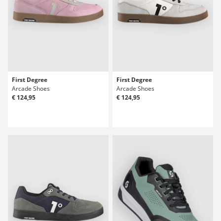
First Degree
First Degree
Arcade Shoes
Arcade Shoes
€ 124,95
€ 124,95