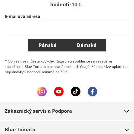
Sverige
Slovenija
België (Nederlands)
hodnotě
10 €
.
E-mailová adresa
Belgique (Français)
Danmark
Norge
Všechny země
Pánské
Dámské
* Odhlásit se můžete kdykoliv. Registrací souhlasíte se zásadami
společnosti Blue Tomato o ochraně osobních údajů. *Poukaz lze uplatnit u
objednávky v hodnotě minimálně 50 €.
Zákaznický servis a Podpora
FAQ
Blue Tomato