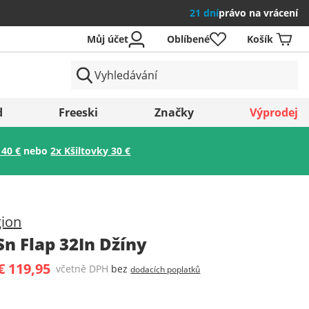
21 dní
právo na vrácení
Můj účet
Oblíbené
Košík
země
d
Freeski
Značky
Výprodej
 40 €
nebo
2x Kšiltovky 30 €
Uložit
gion
n Flap 32In Džíny
€ 119,95
včetně DPH
bez
dodacích poplatků