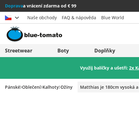
Doprava
a vrácení zdarma od € 99
Naše obchody
FAQ & nápověda
Blue World
Vybrat zemi
Deutschland
Nederland
Streetwear
Boty
Doplňky
Österreich
Italia (Italiano)
Využij balíčky a ušetři:
2x K
Schweiz (Deutsch)
Italien (Deutsch)
Suisse (Français)
España
Pánské
Oblečení
Kalhoty
Džíny
Matthias je 180cm vysoká a
Svizzera (Italiano)
Suomi
France
United Kingdom