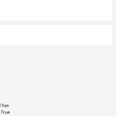
d has
, True