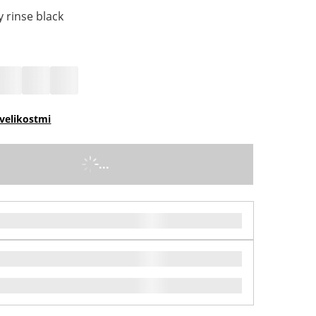
 rinse black
velikostmi
...