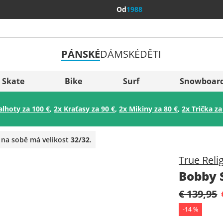
Od
1988
PÁNSKÉ
DÁMSKÉ
DĚTI
Všechny 
Sverige
Skate
Bike
Surf
Snowboar
Slovenija
alhoty za 100 €
,
2x Kraťasy za 90 €
,
2x Mikiny za 80 €
,
2x Trička za
België (Nederlands)
Belgique (Français)
 na sobě má velikost
32/32
.
Danmark
True Reli
Norge
Bobby S
€ 139,95
-
14
%