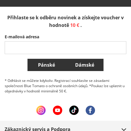
España
Suomi
United Kingdom
Přihlaste se k odběru novinek a získejte voucher v
Sverige
Slovenija
België (Nederlands)
hodnotě
10 €
.
E-mailová adresa
Belgique (Français)
Danmark
Norge
Všechny země
Pánské
Dámské
* Odhlásit se můžete kdykoliv. Registrací souhlasíte se zásadami
společnosti Blue Tomato o ochraně osobních údajů. *Poukaz lze uplatnit u
objednávky v hodnotě minimálně 50 €.
Zákaznický servis a Podpora