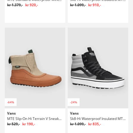
kr 1.379,-
kr 920,-
kr 1.099,-
kr 910,-
-64%
-24%
Vans
Vans
MTE Slip-On Hi Terrain V Sneakers
Sk8-Hi Waterproof Insulated MTE Winter Sko
kr 529,-
kr 190,-
kr 1.099,-
kr 835,-