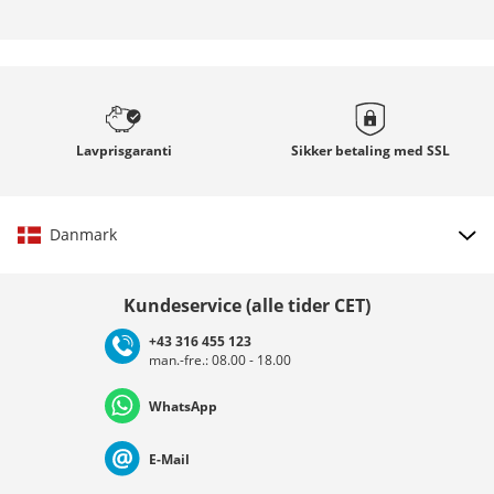
Lavprisgaranti
Sikker betaling med
SSL
Danmark
Vælg land
Kundeservice (alle tider CET)
+43 316 455 123
man.-fre.: 08.00 - 18.00
Deutschland
Österreich
Schweiz (Deutsch)
WhatsApp
Suisse (Français)
Svizzera (Italiano)
France
E-Mail