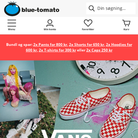
Menu
Min konto
Favoritter
Kurv
Bundl og spar:
2x Pants for 800 kr
,
2x Shorts for 650 kr
,
2x Hoodies for
600 kr
,
2x T-shirts for 300 kr
eller
2x Caps 250 kr