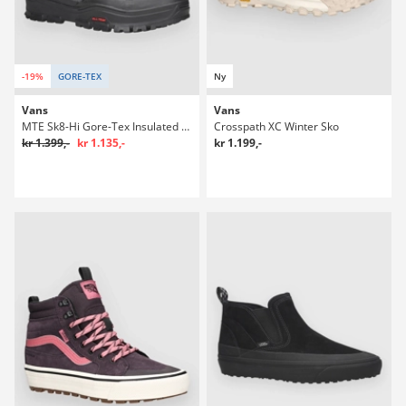
-19%
GORE-TEX
Ny
Vans
Vans
MTE Sk8-Hi Gore-Tex Insulated Winter Sko
Crosspath XC Winter Sko
kr 1.399,-
kr 1.135,-
kr 1.199,-