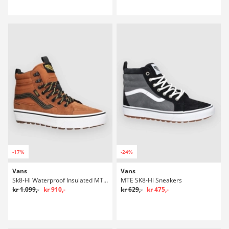
-17%
-24%
Vans
Vans
Sk8-Hi Waterproof Insulated MTE Winter Sko
MTE SK8-Hi Sneakers
kr 1.099,-
kr 910,-
kr 629,-
kr 475,-