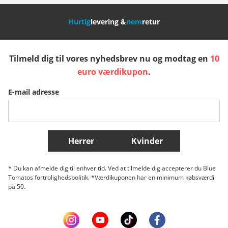
Nederland
Italia (Italiano)
Italien (Deutsch)
Hurtig
levering &
nem
retur
España
Suomi
United Kingdom
Tilmeld dig til vores nyhedsbrev nu og modtag en
10
Sverige
Slovenija
België (Nederlands)
euro værdikupon
.
E-mail adresse
Belgique (Français)
Danmark
Norge
Flere lande
Herrer
Kvinder
* Du kan afmelde dig til enhver tid. Ved at tilmelde dig accepterer du Blue
Tomatos fortrolighedspolitik. *Værdikuponen har en minimum købsværdi
på 50.