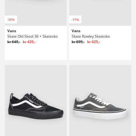
-35%
-11%
Vans
Vans
Skate Old Skool 36 + Skatesko
Skate Rowley Skatesko
kr 649,-
kr 420,-
kr 699,-
kr 625,-