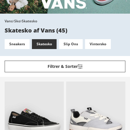
Vans
Sko
Skatesko
Skatesko af Vans
(
45
)
Sneakers
Skatesko
Slip Ons
Vintersko
Filtrer & Sorter