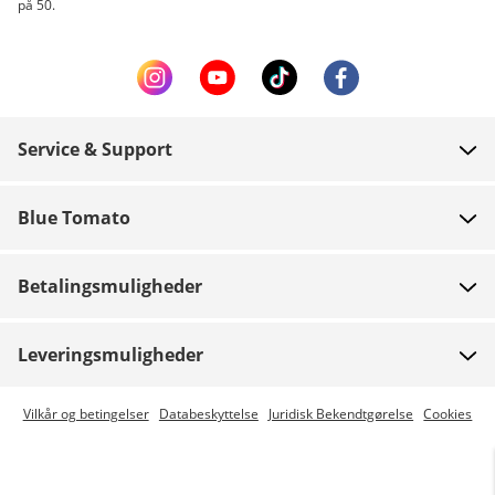
på 50.
Service & Support
FAQ
Blue Tomato
Kontakt
Om os
Betaling
Betalingsmuligheder
Butikker
Levering
Job
Retur
Leveringsmuligheder
Team riders
Gavekort
Express levering er mulig
Vilkår og betingelser
Databeskyttelse
Juridisk Bekendtgørelse
Cookies
Blue World
Track din ordre
Presse
Zumiez