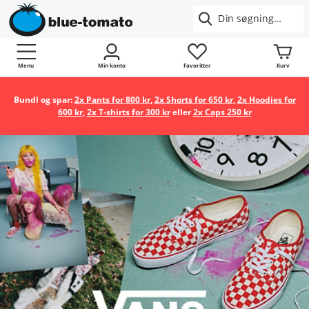
Menu
Min konto
Favoritter
Kurv
Bundl og spar:
2x Pants for 800 kr
,
2x Shorts for 650 kr
,
2x Hoodies for
600 kr
,
2x T-shirts for 300 kr
eller
2x Caps 250 kr