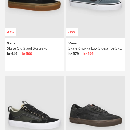
-23%
-13%
Vans
Vans
Skate Old Skool Skatesko
Skate Chukka Low Sidestripe Skatesko
kr 649,-
kr 500,-
kr 579,-
kr 505,-