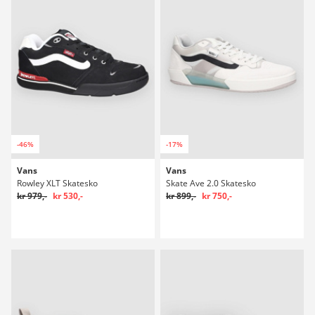
-46%
-17%
Vans
Vans
Rowley XLT Skatesko
Skate Ave 2.0 Skatesko
kr 979,-
kr 530,-
kr 899,-
kr 750,-