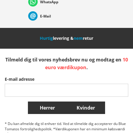
WhatsApp
Suisse (Français)
Svizzera (Italiano)
France
E-Mail
Nederland
Italia (Italiano)
Italien (Deutsch)
Hurtig
levering &
nem
retur
España
Suomi
United Kingdom
Tilmeld dig til vores nyhedsbrev nu og modtag en
10
Sverige
Slovenija
België (Nederlands)
euro værdikupon
.
E-mail adresse
Belgique (Français)
Danmark
Norge
Flere lande
Herrer
Kvinder
* Du kan afmelde dig til enhver tid. Ved at tilmelde dig accepterer du Blue
Tomatos fortrolighedspolitik. *Værdikuponen har en minimum købsværdi