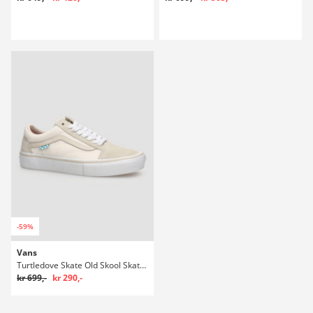
-59%
Vans
Turtledove Skate Old Skool Skatesko
kr 699,-
kr 290,-