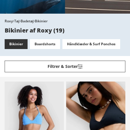
Roxy
Tøj
Badetøj
Bikinier
Bikinier af Roxy
(
19
)
Bikinier
Boardshorts
Håndklæder & Surf Ponchos
Filtrer & Sorter