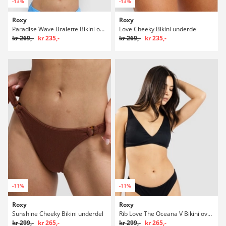
-13%
-13%
Roxy
Roxy
Paradise Wave Bralette Bikini overdel
Love Cheeky Bikini underdel
kr 269,-
kr 235,-
kr 269,-
kr 235,-
-11%
-11%
Roxy
Roxy
Sunshine Cheeky Bikini underdel
Rib Love The Oceana V Bikini overdel
kr 299,-
kr 265,-
kr 299,-
kr 265,-