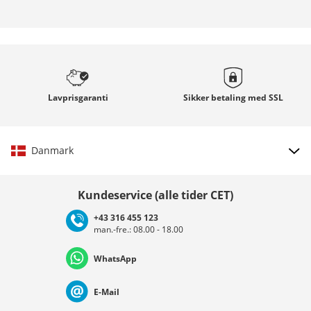
Lavprisgaranti
Sikker betaling med
SSL
Danmark
Vælg land
Kundeservice (alle tider CET)
+43 316 455 123
man.-fre.: 08.00 - 18.00
Deutschland
Österreich
Schweiz (Deutsch)
WhatsApp
Suisse (Français)
Svizzera (Italiano)
France
E-Mail