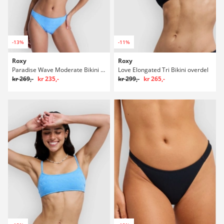
-13%
-11%
Roxy
Roxy
Paradise Wave Moderate Bikini underdel
Love Elongated Tri Bikini overdel
kr 269,-
kr 235,-
kr 299,-
kr 265,-