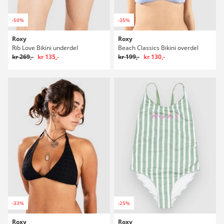
-50%
-35%
Roxy
Roxy
Rib Love Bikini underdel
Beach Classics Bikini overdel
kr 269,-
kr 135,-
kr 199,-
kr 130,-
-33%
-25%
Roxy
Roxy