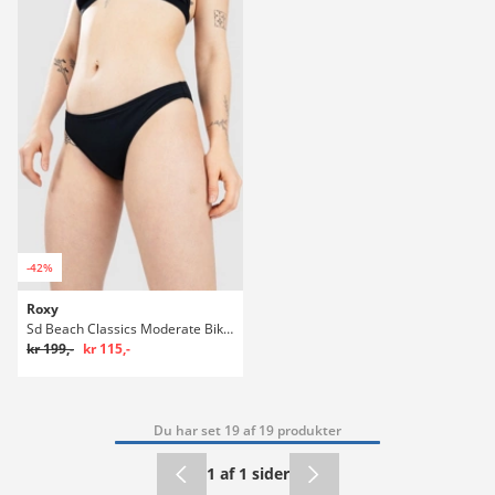
-42%
Roxy
Sd Beach Classics Moderate Bikini underdel
kr 199,-
kr 115,-
Du har set 19 af 19 produkter
1 af 1 sider