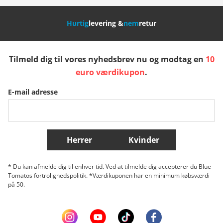
Nederland
Italia (Italiano)
Italien (Deutsch)
Hurtig
levering &
nem
retur
España
Suomi
United Kingdom
Tilmeld dig til vores nyhedsbrev nu og modtag en
10
Sverige
Slovenija
België (Nederlands)
euro værdikupon
.
E-mail adresse
Belgique (Français)
Danmark
Norge
Flere lande
Herrer
Kvinder
* Du kan afmelde dig til enhver tid. Ved at tilmelde dig accepterer du Blue
Tomatos fortrolighedspolitik. *Værdikuponen har en minimum købsværdi
på 50.