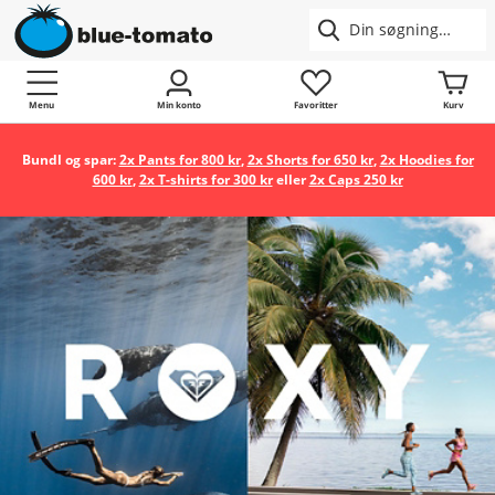
Menu
Min konto
Favoritter
Kurv
Bundl og spar:
2x Pants for 800 kr
,
2x Shorts for 650 kr
,
2x Hoodies for
600 kr
,
2x T-shirts for 300 kr
eller
2x Caps 250 kr