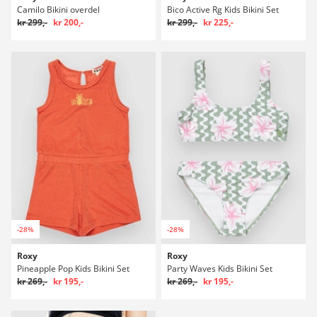
Camilo Bikini overdel
Bico Active Rg Kids Bikini Set
kr 299,-
kr 200,-
kr 299,-
kr 225,-
-28%
-28%
Roxy
Roxy
Pineapple Pop Kids Bikini Set
Party Waves Kids Bikini Set
kr 269,-
kr 195,-
kr 269,-
kr 195,-