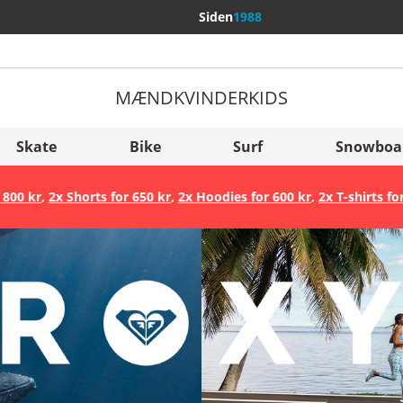
Siden
1988
MÆND
KVINDER
KIDS
Flere lande
Sverige
Skate
Bike
Surf
Snowboa
Slovenija
 800 kr
,
2x Shorts for 650 kr
,
2x Hoodies for 600 kr
,
2x T-shirts fo
België (Nederlands)
Belgique (Français)
Danmark
Norge