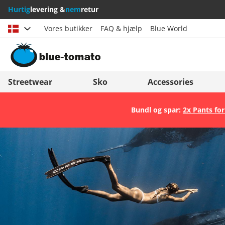
Hurtig
levering &
nem
retur
Vores butikker
FAQ & hjælp
Blue World
Vælg land
Deutschland
Nederland
Streetwear
Sko
Accessories
Österreich
Italia (Italiano)
Bundl og spar:
2x Pants for
Schweiz (Deutsch)
Italien (Deutsch)
Suisse (Français)
España
Svizzera (Italiano)
Suomi
France
United Kingdom