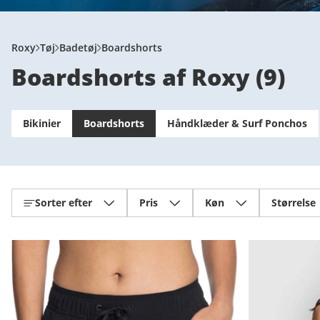
Roxy
Tøj
Badetøj
Boardshorts
Boardshorts af Roxy
(
9
)
Bikinier
Boardshorts
Håndklæder & Surf Ponchos
Sorter efter
Pris
Køn
Størrelse