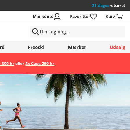
21 dages
returret
Min konto
Favoritter
Kurv
rd
Freeski
Mærker
Udsalg
r 300 kr
eller
2x Caps 250 kr
Gem