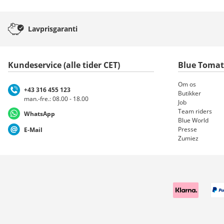
Lavprisgaranti
Kundeservice (alle tider CET)
Blue Toma
Om os
+43 316 455 123
Butikker
man.-fre.: 08.00 - 18.00
Job
Team riders
WhatsApp
Blue World
Presse
E-Mail
Zumiez