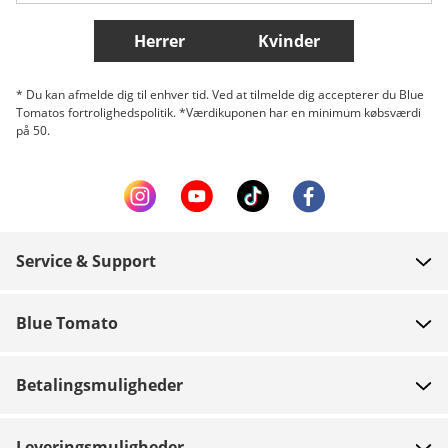
Flere lande
Herrer
Kvinder
* Du kan afmelde dig til enhver tid. Ved at tilmelde dig accepterer du Blue
Tomatos fortrolighedspolitik. *Værdikuponen har en minimum købsværdi
på 50.
Service & Support
FAQ
Blue Tomato
Kontakt
Om os
Betaling
Betalingsmuligheder
Butikker
Levering
Job
Retur
Leveringsmuligheder