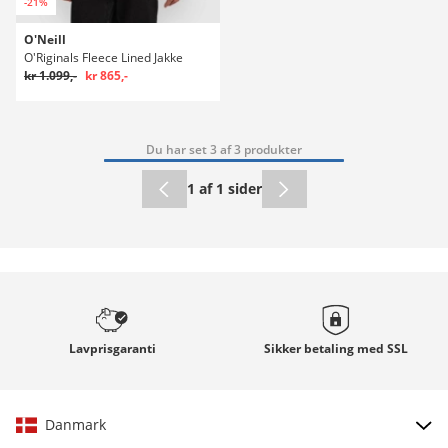
-21%
O'Neill
O'Riginals Fleece Lined Jakke
kr 1.099,-
kr 865,-
Du har set 3 af 3 produkter
1 af 1 sider
Lavprisgaranti
Sikker betaling med
SSL
Danmark