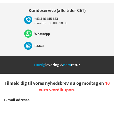
Vælg land
Kundeservice (alle tider CET)
+43 316 455 123
man.-fre.: 08.00 - 18.00
Deutschland
Österreich
Schweiz (Deutsch)
WhatsApp
Suisse (Français)
Svizzera (Italiano)
France
E-Mail
Nederland
Italia (Italiano)
Italien (Deutsch)
Hurtig
levering &
nem
retur
España
Suomi
United Kingdom
Tilmeld dig til vores nyhedsbrev nu og modtag en
10
Sverige
Slovenija
België (Nederlands)
euro værdikupon
.
E-mail adresse
Belgique (Français)
Danmark
Norge