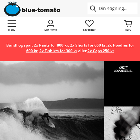
Menu
Min konto
Favoritter
Kurv
Bundl og spar:
2x Pants for 800 kr
,
2x Shorts for 650 kr
,
2x Hoodies for
600 kr
,
2x T-shirts for 300 kr
eller
2x Caps 250 kr