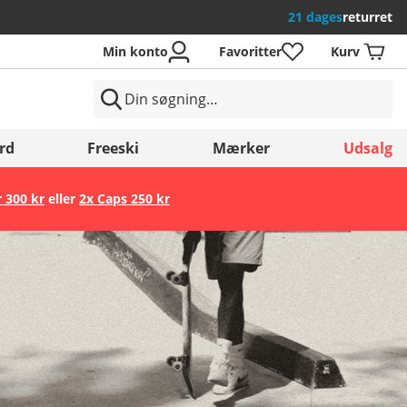
21 dages
returret
Min konto
Favoritter
Kurv
rd
Freeski
Mærker
Udsalg
r 300 kr
eller
2x Caps 250 kr
Gem