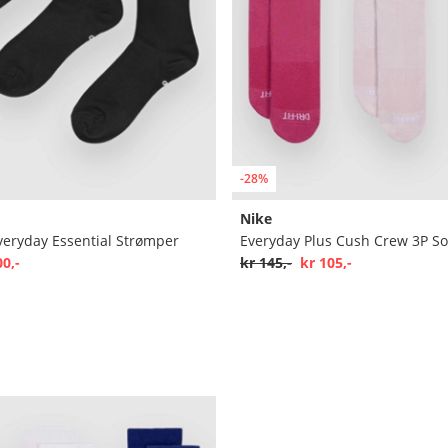
-28%
Nike
veryday Essential Strømper
Everyday Plus Cush Crew 3P So
00,-
kr 145,-
kr 105,-