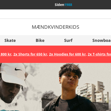
Siden
1988
MÆND
KVINDER
KIDS
Flere lande
Sverige
Skate
Bike
Surf
Snowboa
Slovenija
 800 kr
,
2x Shorts for 650 kr
,
2x Hoodies for 600 kr
,
2x T-shirts fo
België (Nederlands)
Belgique (Français)
Danmark
Norge