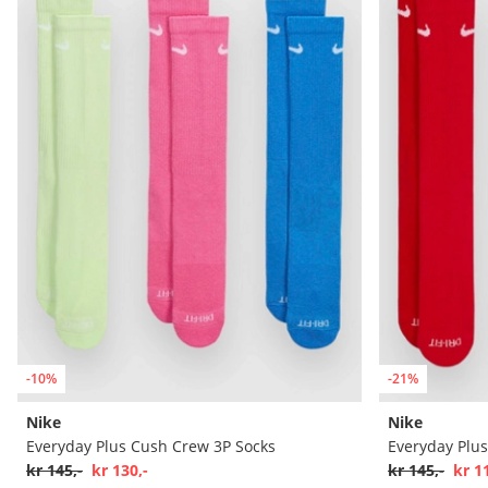
-10%
-21%
Nike
Nike
Everyday Plus Cush Crew 3P Socks
Everyday Plu
kr 145,-
kr 130,-
kr 145,-
kr 1