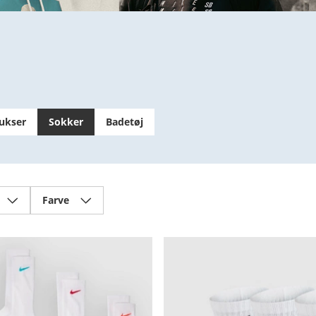
ukser
Sokker
Badetøj
Farve