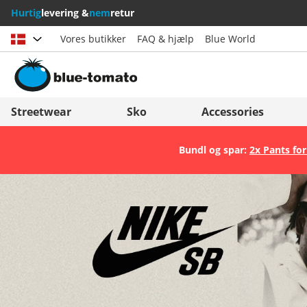
Hurtig
levering &
nem
retur
Vores butikker
FAQ & hjælp
Blue World
Vælg land
Deutschland
Nederland
Streetwear
Sko
Accessories
Österreich
Italia (Italiano)
Bundl og spar:
2x Pants for
Schweiz (Deutsch)
Italien (Deutsch)
Suisse (Français)
España
Svizzera (Italiano)
Suomi
France
United Kingdom