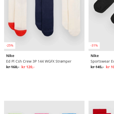
-25%
-31%
Nike
Nike
Ed Pl Csh Crew 3P 144 WGFX Strømper
Sportswear E
kr 160,-
kr 120,-
kr 145,-
kr 1