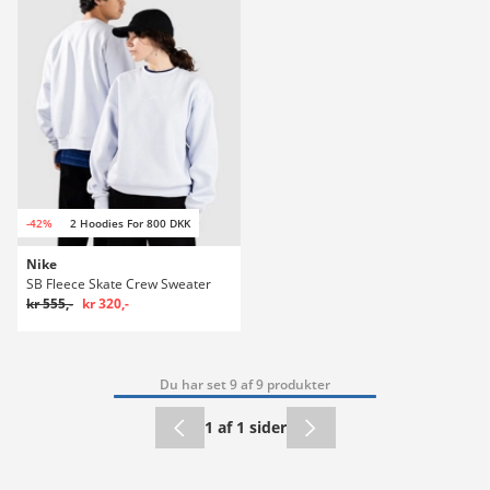
-42%
2 Hoodies For 800 DKK
Nike
SB Fleece Skate Crew Sweater
kr 555,-
kr 320,-
Du har set 9 af 9 produkter
1 af 1 sider