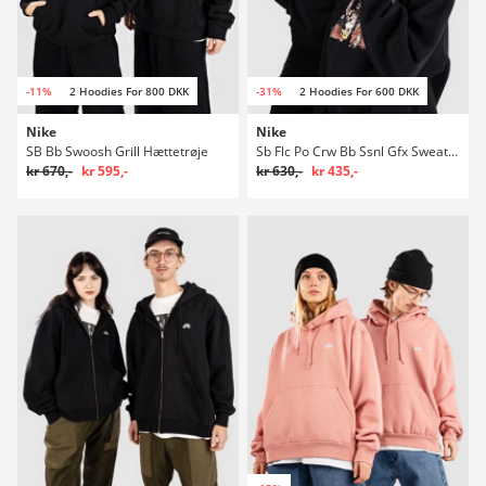
-11%
2 Hoodies For 800 DKK
-31%
2 Hoodies For 600 DKK
Nike
Nike
SB Bb Swoosh Grill Hættetrøje
Sb Flc Po Crw Bb Ssnl Gfx Sweater
kr 670,-
kr 595,-
kr 630,-
kr 435,-