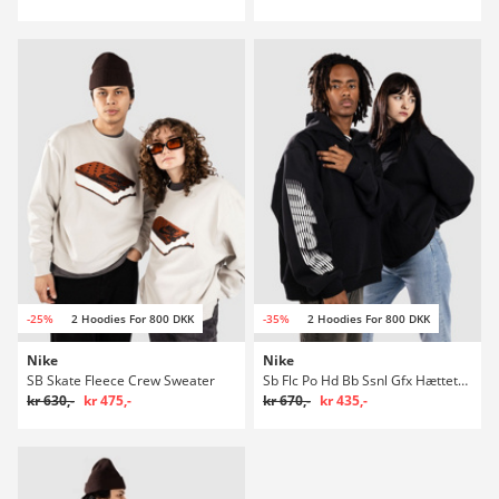
-25%
2 Hoodies For 800 DKK
-35%
2 Hoodies For 800 DKK
Nike
Nike
SB Skate Fleece Crew Sweater
Sb Flc Po Hd Bb Ssnl Gfx Hættetrøje
kr 630,-
kr 475,-
kr 670,-
kr 435,-