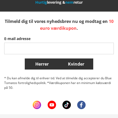
Hurtig
levering &
nem
retur
España
Suomi
United Kingdom
Tilmeld dig til vores nyhedsbrev nu og modtag en
10
Sverige
Slovenija
België (Nederlands)
euro værdikupon
.
E-mail adresse
Belgique (Français)
Danmark
Norge
Flere lande
Herrer
Kvinder
* Du kan afmelde dig til enhver tid. Ved at tilmelde dig accepterer du Blue
Tomatos fortrolighedspolitik. *Værdikuponen har en minimum købsværdi
på 50.