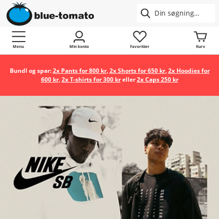
Menu
Min konto
Favoritter
Kurv
Bundl og spar:
2x Pants for 800 kr
,
2x Shorts for 650 kr
,
2x Hoodies for
600 kr
,
2x T-shirts for 300 kr
eller
2x Caps 250 kr