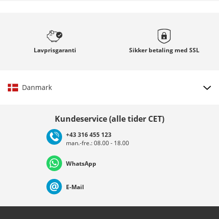
Lavprisgaranti
Sikker betaling med
SSL
Danmark
Vælg land
Kundeservice (alle tider CET)
+43 316 455 123
man.-fre.: 08.00 - 18.00
Deutschland
Österreich
Schweiz (Deutsch)
WhatsApp
Suisse (Français)
Svizzera (Italiano)
France
E-Mail
Nederland
Italia (Italiano)
Italien (Deutsch)