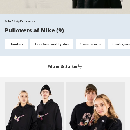
Nike
Tøj
Pullovers
Pullovers af Nike
(
9
)
Hoodies
Hoodies med lynlås
Sweatshirts
Cardigans
Filtrer & Sorter