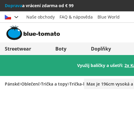
Doprava
a vrácení zdarma od € 99
Naše obchody
FAQ & nápověda
Blue World
Vybrat zemi
Deutschland
Nederland
Streetwear
Boty
Doplňky
Österreich
Italia (Italiano)
Využij balíčky a ušetři:
2x K
Schweiz (Deutsch)
Italien (Deutsch)
Suisse (Français)
España
Pánské
Oblečení
Trička a topy
Trička-krátký rukáv
Max je 196cm vysoká a
Svizzera (Italiano)
Suomi
France
United Kingdom