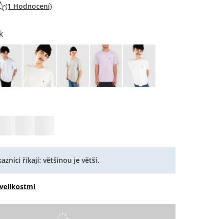
(1 Hodnocení)
k
azníci říkají: většinou je větší.
velikostmi
...