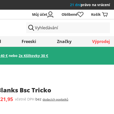
21 dní
právo na vrácení
Můj účet
Oblíbené
Košík
země
d
Freeski
Značky
Výprodej
 40 €
nebo
2x Kšiltovky 30 €
Uložit
lanks Bsc Tricko
 21,95
včetně DPH
bez
dodacích poplatků