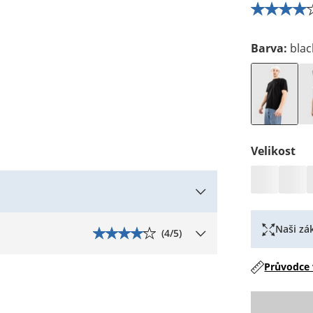
Barva
:
blac
Velikost
Naši zák
(
4
/5)
Průvodce 