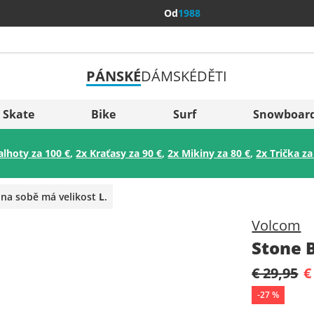
Od
1988
PÁNSKÉ
DÁMSKÉ
DĚTI
Všechny 
Sverige
Skate
Bike
Surf
Snowboar
Slovenija
alhoty za 100 €
,
2x Kraťasy za 90 €
,
2x Mikiny za 80 €
,
2x Trička za
België (Nederlands)
Belgique (Français)
 na sobě má velikost
L
.
Danmark
Volcom
Norge
Stone B
€ 29,95
€
-
27
%