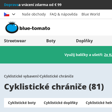
Doprava
a vrácení zdarma od € 99
Naše obchody
FAQ & nápověda
Blue World
Vybrat zemi
Deutschland
Nederland
Streetwear
Boty
Doplňky
Österreich
Italia (Italiano)
Využij balíčky a ušetři:
2x K
Schweiz (Deutsch)
Italien (Deutsch)
Suisse (Français)
España
Svizzera (Italiano)
Suomi
Cyklistické vybavení
Cyklistické chrániče
Cyklistické chrániče
(
81
)
France
United Kingdom
Cyklistické boty
Cyklistické doplňky
Cyklistické hel