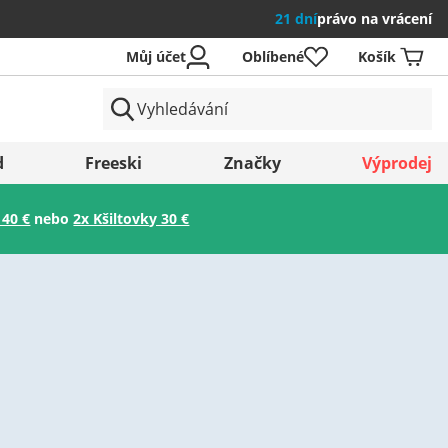
21 dní
právo na vrácení
Můj účet
Oblíbené
Košík
země
d
Freeski
Značky
Výprodej
 40 €
nebo
2x Kšiltovky 30 €
Uložit