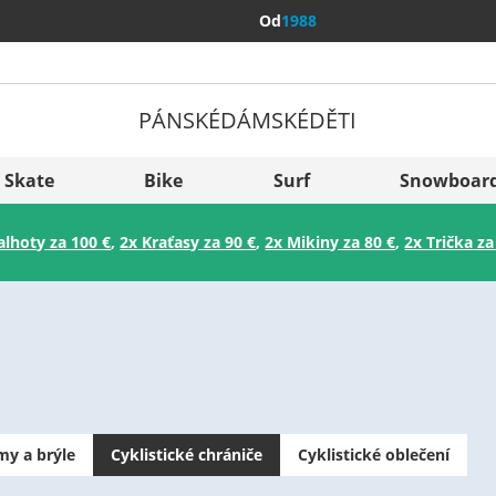
Od
1988
PÁNSKÉ
DÁMSKÉ
DĚTI
Všechny 
Sverige
Skate
Bike
Surf
Snowboar
Slovenija
alhoty za 100 €
,
2x Kraťasy za 90 €
,
2x Mikiny za 80 €
,
2x Trička za
België (Nederlands)
Belgique (Français)
Danmark
Norge
my a brýle
Cyklistické chrániče
Cyklistické oblečení