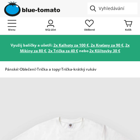
Menu
Můj účet
Oblíbené
Košík
Využij balíčky a ušetři:
2x Kalhoty za 100 €
,
2x Kraťasy za 90 €
,
2x
Mikiny za 80 €
,
2x Trička za 40 €
nebo
2x Kšiltovky 30 €
Pánské
Oblečení
Trička a topy
Trička-krátký rukáv