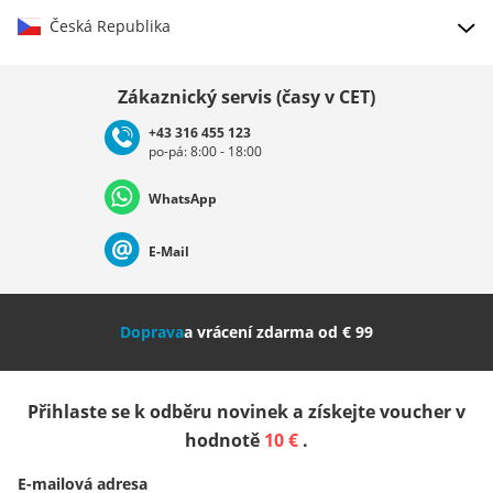
Česká Republika
Vybrat zemi
Zákaznický servis (časy v CET)
+43 316 455 123
po-pá: 8:00 - 18:00
Deutschland
Österreich
Schweiz (Deutsch)
WhatsApp
Suisse (Français)
Svizzera (Italiano)
France
E-Mail
Nederland
Italia (Italiano)
Italien (Deutsch)
Doprava
a vrácení zdarma od € 99
España
Suomi
United Kingdom
Přihlaste se k odběru novinek a získejte voucher v
Sverige
Slovenija
België (Nederlands)
hodnotě
10 €
.
E-mailová adresa