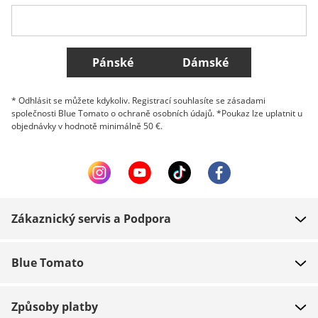
Belgique (Français)
Danmark
Norge
Všechny země
Pánské
Dámské
* Odhlásit se můžete kdykoliv. Registrací souhlasíte se zásadami
společnosti Blue Tomato o ochraně osobních údajů. *Poukaz lze uplatnit u
objednávky v hodnotě minimálně 50 €.
Zákaznický servis a Podpora
FAQ
Blue Tomato
Kontakt
O nás
Platba
Způsoby platby