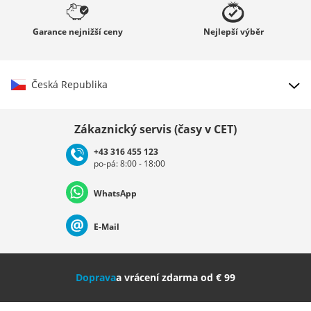
Garance
nejnižší ceny
Nejlepší
výběr
Česká Republika
Vybrat zemi
Zákaznický servis (časy v CET)
+43 316 455 123
po-pá: 8:00 - 18:00
Deutschland
Österreich
Schweiz (Deutsch)
WhatsApp
Suisse (Français)
Svizzera (Italiano)
France
E-Mail
Nederland
Italia (Italiano)
Italien (Deutsch)
Doprava
a vrácení zdarma od € 99
España
Suomi
United Kingdom