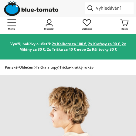
Menu
Můj účet
Oblíbené
Košík
Využij balíčky a ušetři:
2x Kalhoty za 100 €
,
2x Kraťasy za 90 €
,
2x
Mikiny za 80 €
,
2x Trička za 40 €
nebo
2x Kšiltovky 30 €
Pánské
Oblečení
Trička a topy
Trička-krátký rukáv