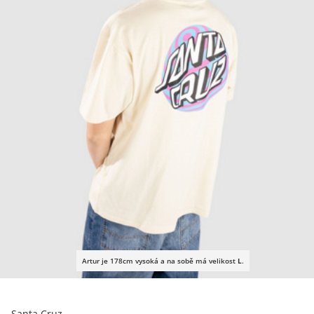
Artur je 178cm vysoká a na sobě má velikost
L
.
Santa Cruz