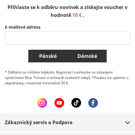
Přihlaste se k odběru novinek a získejte voucher v
Sverige
Slovenija
België (Nederlands)
hodnotě
10 €
.
E-mailová adresa
Belgique (Français)
Danmark
Norge
Všechny země
Pánské
Dámské
* Odhlásit se můžete kdykoliv. Registrací souhlasíte se zásadami
společnosti Blue Tomato o ochraně osobních údajů. *Poukaz lze uplatnit u
objednávky v hodnotě minimálně 50 €.
Zákaznický servis a Podpora