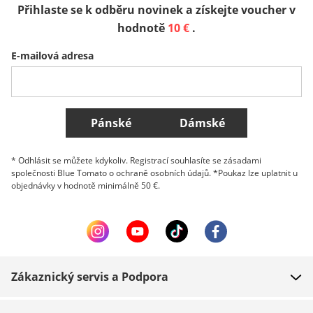
Přihlaste se k odběru novinek a získejte voucher v
Sverige
Slovenija
België (Nederlands)
hodnotě
10 €
.
E-mailová adresa
Belgique (Français)
Danmark
Norge
Všechny země
Pánské
Dámské
* Odhlásit se můžete kdykoliv. Registrací souhlasíte se zásadami
společnosti Blue Tomato o ochraně osobních údajů. *Poukaz lze uplatnit u
objednávky v hodnotě minimálně 50 €.
Zákaznický servis a Podpora
FAQ