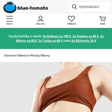
Menu
Můj účet
Oblíbené
Košík
Využij balíčky a ušetři:
2x Kalhoty za 100 €
,
2x Kraťasy za 90 €
,
2x
Mikiny za 80 €
,
2x Trička za 40 €
nebo
2x Kšiltovky 30 €
Dámské
Oblečení
Plavky
Bikiny