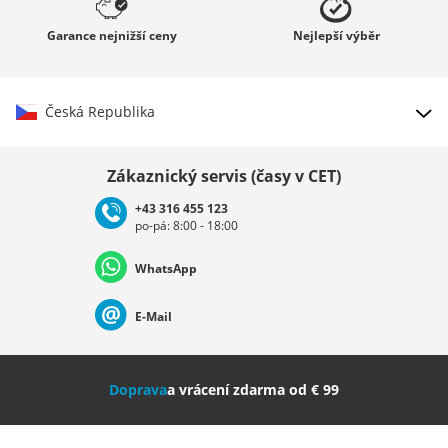
Garance
nejnižší ceny
Nejlepší
výběr
Česká Republika
Vybrat zemi
Zákaznický servis (časy v CET)
+43 316 455 123
po-pá: 8:00 - 18:00
Deutschland
Österreich
Schweiz (Deutsch)
WhatsApp
Suisse (Français)
Svizzera (Italiano)
France
E-Mail
Nederland
Italia (Italiano)
Italien (Deutsch)
Doprava
a vrácení zdarma od € 99
España
Suomi
United Kingdom