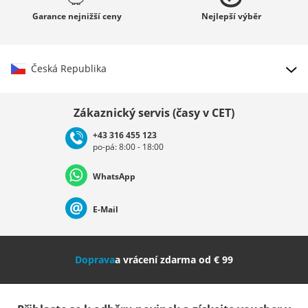
Garance
nejnižší ceny
Nejlepší
výběr
Česká Republika
Vybrat zemi
Zákaznický servis (časy v CET)
+43 316 455 123
po-pá: 8:00 - 18:00
Deutschland
Österreich
Schweiz (Deutsch)
WhatsApp
Suisse (Français)
Svizzera (Italiano)
France
E-Mail
Nederland
Italia (Italiano)
Italien (Deutsch)
Doprava
a vrácení zdarma od € 99
España
Suomi
United Kingdom