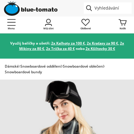
Menu
Můj účet
Oblíbené
Košík
Využij balíčky a ušetři:
2x Kalhoty za 100 €
,
2x Kraťasy za 90 €
,
2x
Mikiny za 80 €
,
2x Trička za 40 €
nebo
2x Kšiltovky 30 €
Dámské
Snowboardové oddělení
Snowboardové oblečení
Snowboardové bundy