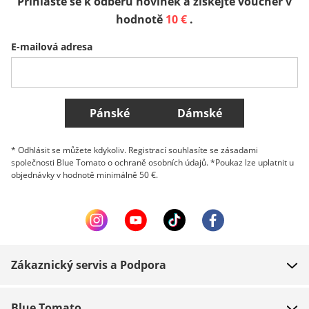
Přihlaste se k odběru novinek a získejte voucher v
Sverige
Slovenija
België (Nederlands)
hodnotě
10 €
.
E-mailová adresa
Belgique (Français)
Danmark
Norge
Všechny země
Pánské
Dámské
* Odhlásit se můžete kdykoliv. Registrací souhlasíte se zásadami
společnosti Blue Tomato o ochraně osobních údajů. *Poukaz lze uplatnit u
objednávky v hodnotě minimálně 50 €.
Zákaznický servis a Podpora
FAQ
Blue Tomato