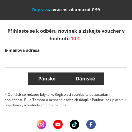
Doprava
a vrácení zdarma od € 99
España
Suomi
United Kingdom
Přihlaste se k odběru novinek a získejte voucher v
Sverige
Slovenija
België (Nederlands)
hodnotě
10 €
.
E-mailová adresa
Belgique (Français)
Danmark
Norge
Všechny země
Pánské
Dámské
* Odhlásit se můžete kdykoliv. Registrací souhlasíte se zásadami
společnosti Blue Tomato o ochraně osobních údajů. *Poukaz lze uplatnit u
objednávky v hodnotě minimálně 50 €.