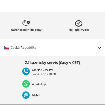
Garance
nejnižší ceny
Nejlepší
výběr
Česká Republika
Vybrat zemi
Zákaznický servis (časy v CET)
+43 316 455 123
po-pá: 8:00 - 18:00
Deutschland
Österreich
Schweiz (Deutsch)
WhatsApp
Suisse (Français)
Svizzera (Italiano)
France
E-Mail
Nederland
Italia (Italiano)
Italien (Deutsch)