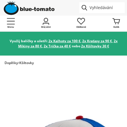
Menu
Můj účet
Oblíbené
Košík
Využij balíčky a ušetři:
2x Kalhoty za 100 €
,
2x Kraťasy za 90 €
,
2x
Mikiny za 80 €
,
2x Trička za 40 €
nebo
2x Kšiltovky 30 €
Doplňky
Kšiltovky