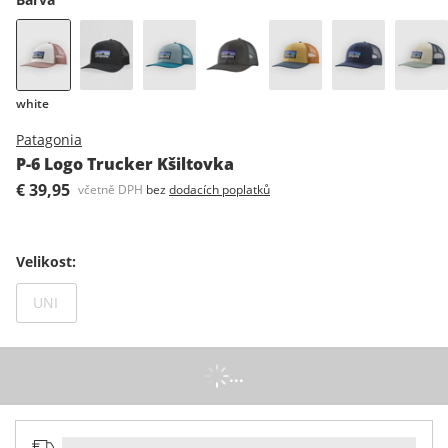
white
Patagonia
P-6 Logo Trucker Kšiltovka
€ 39,95
včetně DPH
bez
dodacích poplatků
Velikost
:
Není dostupný
UNI
...