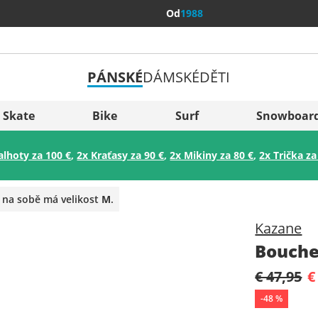
Od
1988
PÁNSKÉ
DÁMSKÉ
DĚTI
Všechny 
Sverige
Skate
Bike
Surf
Snowboar
Slovenija
alhoty za 100 €
,
2x Kraťasy za 90 €
,
2x Mikiny za 80 €
,
2x Trička za
België (Nederlands)
Belgique (Français)
 na sobě má velikost
M
.
Danmark
Kazane
Norge
Bouche
€ 47,95
€
-
48
%