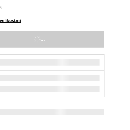
k
velikostmi
...