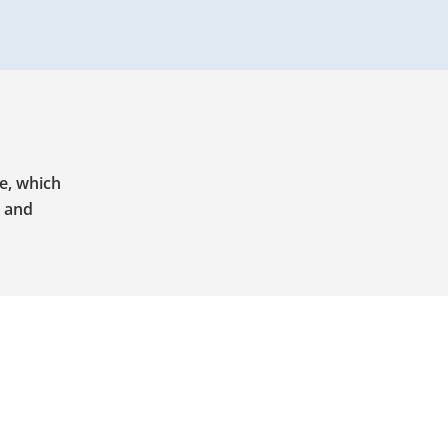
ze, which
d and