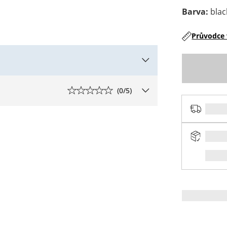
Barva
:
blac
Průvodce 
(
0
/5)