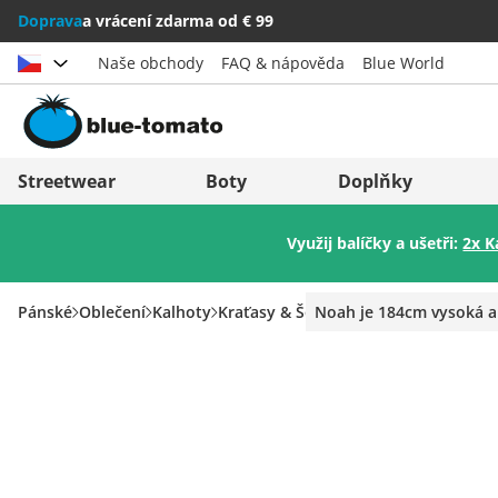
Doprava
a vrácení zdarma od € 99
Naše obchody
FAQ & nápověda
Blue World
Vybrat zemi
Deutschland
Nederland
Streetwear
Boty
Doplňky
Österreich
Italia (Italiano)
Využij balíčky a ušetři:
2x K
Schweiz (Deutsch)
Italien (Deutsch)
Suisse (Français)
España
Pánské
Oblečení
Kalhoty
Kraťasy & Šortky
Noah je 184cm vysoká a
Svizzera (Italiano)
Suomi
France
United Kingdom