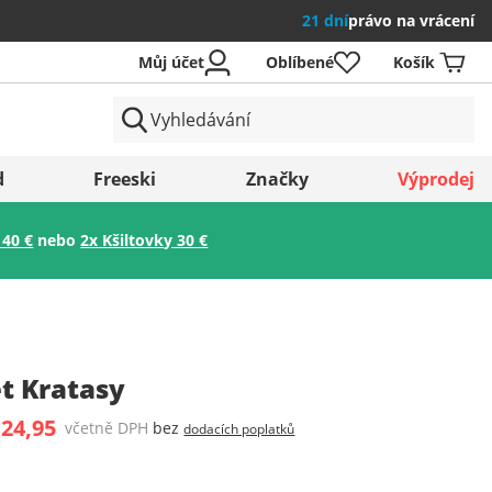
21 dní
právo na vrácení
Můj účet
Oblíbené
Košík
země
d
Freeski
Značky
Výprodej
 40 €
nebo
2x Kšiltovky 30 €
Uložit
t Kratasy
 24,95
včetně DPH
bez
dodacích poplatků