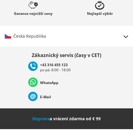
Garance
nejnižší ceny
Nejlepší
výběr
Česká Republika
Vybrat zemi
Zákaznický servis (časy v CET)
+43 316 455 123
po-pá: 8:00 - 18:00
Deutschland
Österreich
Schweiz (Deutsch)
WhatsApp
Suisse (Français)
Svizzera (Italiano)
France
E-Mail
Nederland
Italia (Italiano)
Italien (Deutsch)
Doprava
a vrácení zdarma od € 99
España
Suomi
United Kingdom