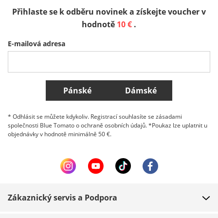
Přihlaste se k odběru novinek a získejte voucher v
Sverige
Slovenija
België (Nederlands)
hodnotě
10 €
.
E-mailová adresa
Belgique (Français)
Danmark
Norge
Všechny země
Pánské
Dámské
* Odhlásit se můžete kdykoliv. Registrací souhlasíte se zásadami
společnosti Blue Tomato o ochraně osobních údajů. *Poukaz lze uplatnit u
objednávky v hodnotě minimálně 50 €.
Zákaznický servis a Podpora