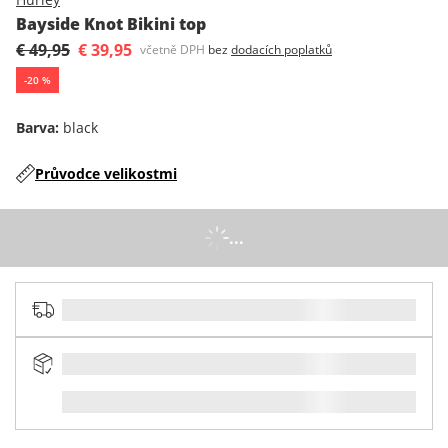
Bayside Knot Bikini top
€ 49,95
€ 39,95
včetně DPH
bez
dodacích poplatků
-
20
%
Barva
:
black
Průvodce velikostmi
...