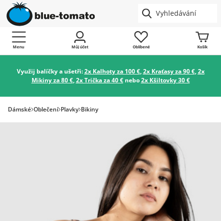
Menu
Můj účet
Oblíbené
Košík
Využij balíčky a ušetři:
2x Kalhoty za 100 €
,
2x Kraťasy za 90 €
,
2x
Mikiny za 80 €
,
2x Trička za 40 €
nebo
2x Kšiltovky 30 €
Dámské
Oblečení
Plavky
Bikiny