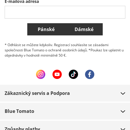
E-mailová adresa
Belgique (Français)
Danmark
Norge
Všechny země
Pánské
Dámské
* Odhlásit se můžete kdykoliv. Registrací souhlasíte se zásadami
společnosti Blue Tomato o ochraně osobních údajů. *Poukaz lze uplatnit u
objednávky v hodnotě minimálně 50 €.
Zákaznický servis a Podpora
FAQ
Blue Tomato
Kontakt
O nás
Platba
Způsoby platby