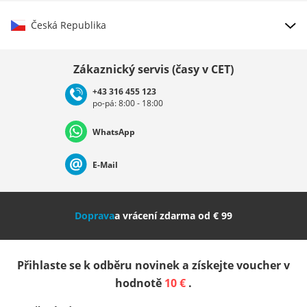
Česká Republika
Vybrat zemi
Zákaznický servis (časy v CET)
+43 316 455 123
po-pá: 8:00 - 18:00
Deutschland
Österreich
Schweiz (Deutsch)
WhatsApp
Suisse (Français)
Svizzera (Italiano)
France
E-Mail
Nederland
Italia (Italiano)
Italien (Deutsch)
Doprava
a vrácení zdarma od € 99
España
Suomi
United Kingdom
Přihlaste se k odběru novinek a získejte voucher v
Sverige
Slovenija
België (Nederlands)
hodnotě
10 €
.