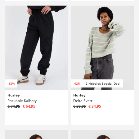
-13%
-42%
2 Hoodies Special Deal
Hurley
Hurley
Packable Kalhoty
Delta Svetr
€ 74,95
€ 64,95
€ 59,95
€ 34,95