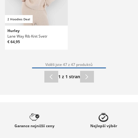
2 Hoodies Deal
Hurley
Lane Way Rib Knit Svetr
€ 64,95
Viděli jste 47 z 47 produktů
1 z 1 stran
Garance
nejnižší ceny
Nejlepší
výběr