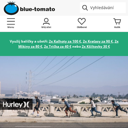
Menu
Můj účet
Oblíbené
Košík
Využij balíčky a ušetři:
2x Kalhoty za 100 €
,
2x Kraťasy za 90 €
,
2x
Mikiny za 80 €
,
2x Trička za 40 €
nebo
2x Kšiltovky 30 €