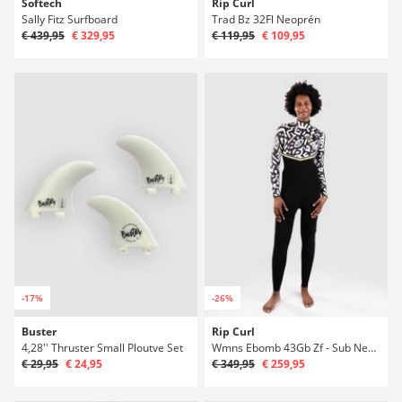
Softech
Rip Curl
Sally Fitz Surfboard
Trad Bz 32Fl Neoprén
€ 439,95
€ 329,95
€ 119,95
€ 109,95
-17%
-26%
Buster
Rip Curl
4,28'' Thruster Small Ploutve Set
Wmns Ebomb 43Gb Zf - Sub Neoprén
€ 29,95
€ 24,95
€ 349,95
€ 259,95