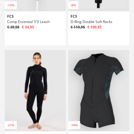
-13%
-8%
FCS
FCS
Comp Essential 5'0 Leash
D-Ring Double Soft Racks
€ 39,95
€ 34,95
€ 119,95
€ 109,95
-21%
-18%