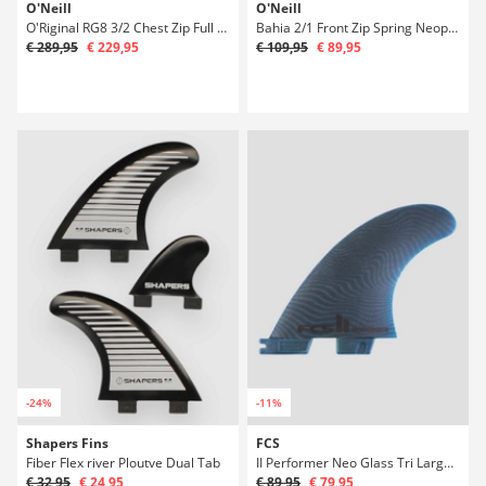
O'Neill
O'Neill
O'Riginal RG8 3/2 Chest Zip Full Neoprén
Bahia 2/1 Front Zip Spring Neoprén
€ 289,95
€ 229,95
€ 109,95
€ 89,95
-24%
-11%
Shapers Fins
FCS
Fiber Flex river Ploutve Dual Tab
II Performer Neo Glass Tri Large Ploutve Set
€ 32,95
€ 24,95
€ 89,95
€ 79,95