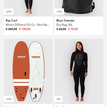
-26%
-24%
Rip Curl
Blue Tomato
Wmns D/Patrol 5/3 Cz - Perf Neoprén
Dry Bag 30L
€ 269,95
€ 199,95
€ 24,95
€ 18,95
-25%
-8%