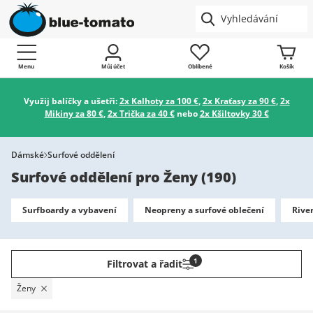
Menu
Můj účet
Oblíbené
Košík
Využij balíčky a ušetři:
2x Kalhoty za 100 €
,
2x Kraťasy za 90 €
,
2x
Mikiny za 80 €
,
2x Trička za 40 €
nebo
2x Kšiltovky 30 €
Dámské
Surfové oddělení
Surfové oddělení pro Ženy
(
190
)
Surfboardy a vybavení
Neopreny a surfové oblečení
Rive
1
Filtrovat a řadit
Ženy