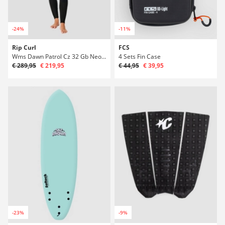
-24%
-11%
Rip Curl
FCS
Wms Dawn Patrol Cz 32 Gb Neoprén
4 Sets Fin Case
€ 289,95
€ 219,95
€ 44,95
€ 39,95
-23%
-9%