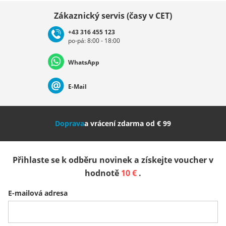
Vybrat zemi
Zákaznický servis (časy v CET)
+43 316 455 123
po-pá: 8:00 - 18:00
Deutschland
Österreich
Schweiz (Deutsch)
WhatsApp
Suisse (Français)
Svizzera (Italiano)
France
E-Mail
Nederland
Italia (Italiano)
Italien (Deutsch)
Doprava
a vrácení zdarma od € 99
España
Suomi
United Kingdom
Přihlaste se k odběru novinek a získejte voucher v
Sverige
Slovenija
België (Nederlands)
hodnotě
10 €
.
E-mailová adresa
Belgique (Français)
Danmark
Norge
Všechny země