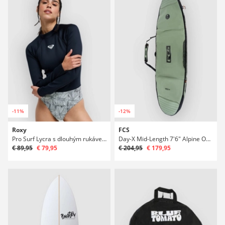
-11%
-12%
Roxy
FCS
Pro Surf Lycra s dlouhým rukávem
Day-X Mid-Length 7'6" Alpine Obal na surf
€ 89,95
€ 79,95
€ 204,95
€ 179,95