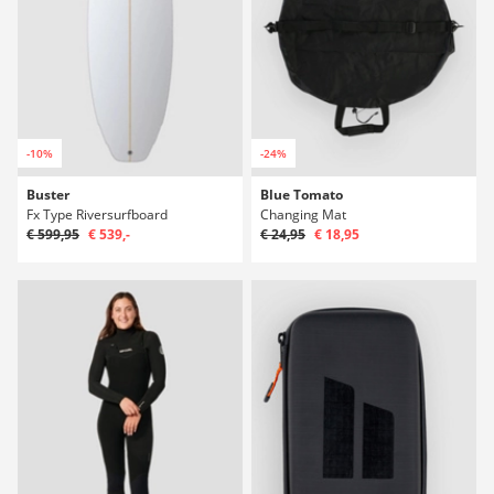
-10%
-24%
Buster
Blue Tomato
Fx Type Riversurfboard
Changing Mat
€ 599,95
€ 539,-
€ 24,95
€ 18,95