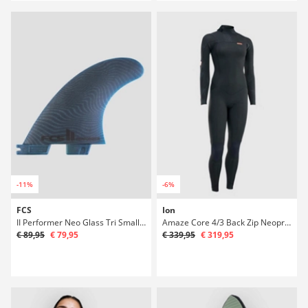
-11%
-6%
FCS
Ion
II Performer Neo Glass Tri Small Ploutve Set
Amaze Core 4/3 Back Zip Neoprén
€ 89,95
€ 79,95
€ 339,95
€ 319,95