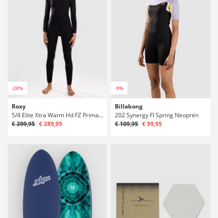
-28%
-9%
Roxy
Billabong
5/4 Elite Xtra Warm Hd FZ Primaloft Neoprén
202 Synergy Fl Spring Neoprén
€ 399,95
€ 289,95
€ 109,95
€ 99,95