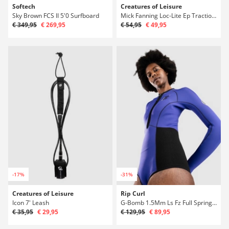
Softech
Creatures of Leisure
Sky Brown FCS II 5'0 Surfboard
Mick Fanning Loc-Lite Ep Traction Výstelka
€ 349,95
€ 269,95
€ 54,95
€ 49,95
-17%
-31%
Creatures of Leisure
Rip Curl
Icon 7' Leash
G-Bomb 1.5Mm Ls Fz Full Spring Neoprén
€ 35,95
€ 29,95
€ 129,95
€ 89,95