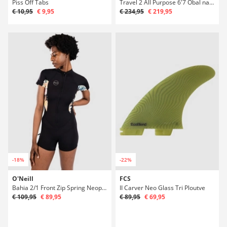
Piss Off Tabs
Travel 2 All Purpose 6'7 Obal na surf
€ 10,95
€ 9,95
€ 234,95
€ 219,95
-18%
-22%
O'Neill
FCS
Bahia 2/1 Front Zip Spring Neoprén
II Carver Neo Glass Tri Ploutve
€ 109,95
€ 89,95
€ 89,95
€ 69,95