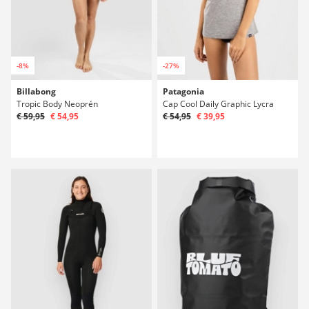
-8%
-27%
Billabong
Patagonia
Tropic Body Neoprén
Cap Cool Daily Graphic Lycra
€ 59,95
€ 54,95
€ 54,95
€ 39,95