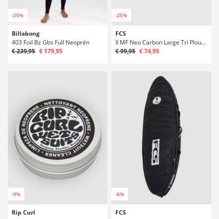
-25%
-25%
Billabong
FCS
403 Foil Bz Gbs Full Neoprén
II MF Neo Carbon Large Tri Ploutve
€ 239,95
€ 179,95
€ 99,95
€ 74,95
-9%
-6%
Rip Curl
FCS