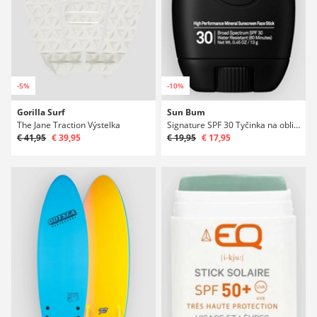
-5%
-10%
Gorilla Surf
Sun Bum
The Jane Traction Výstelka
Signature SPF 30 Tyčinka na obličej
€ 41,95
€ 39,95
€ 19,95
€ 17,95