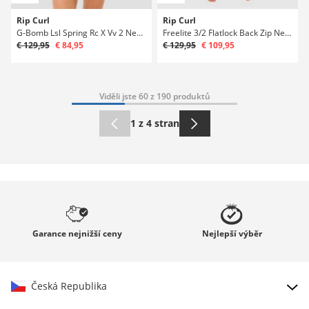
Rip Curl
Rip Curl
G-Bomb Lsl Spring Rc X Vv 2 Neoprén
Freelite 3/2 Flatlock Back Zip Neoprén
€ 129,95
€ 84,95
€ 129,95
€ 109,95
Viděli jste 60 z 190 produktů
1 z 4 stran
Garance
nejnižší ceny
Nejlepší
výběr
Česká Republika