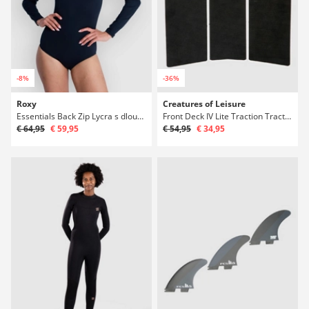
-8%
-36%
Roxy
Creatures of Leisure
Essentials Back Zip Lycra s dlouhým rukávem
Front Deck IV Lite Traction Traction Výstelka
€ 64,95
€ 59,95
€ 54,95
€ 34,95