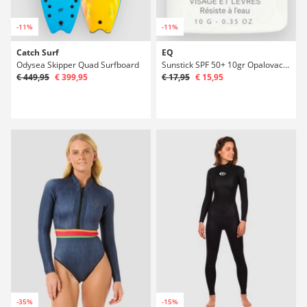
-11%
-11%
Catch Surf
EQ
Odysea Skipper Quad Surfboard
Sunstick SPF 50+ 10gr Opalovací krém
€ 449,95
€ 399,95
€ 17,95
€ 15,95
-35%
-15%