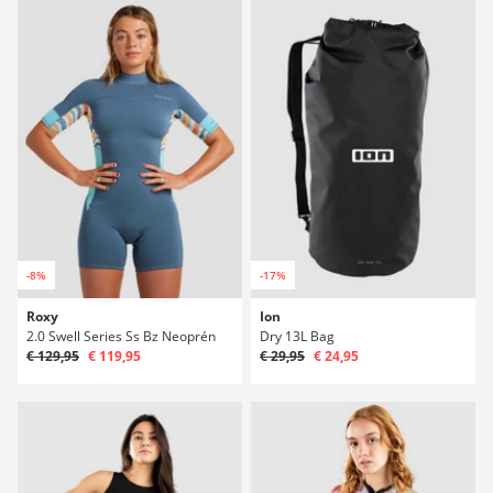
-8%
-17%
Roxy
Ion
2.0 Swell Series Ss Bz Neoprén
Dry 13L Bag
€ 129,95
€ 119,95
€ 29,95
€ 24,95