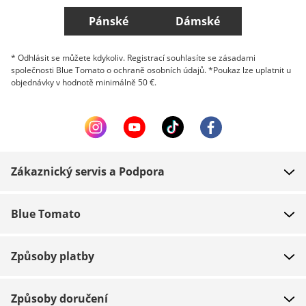
Pánské
Dámské
* Odhlásit se můžete kdykoliv. Registrací souhlasíte se zásadami
společnosti Blue Tomato o ochraně osobních údajů. *Poukaz lze uplatnit u
objednávky v hodnotě minimálně 50 €.
Zákaznický servis a Podpora
FAQ
Blue Tomato
Kontakt
O nás
Platba
Způsoby platby
Obchody
Dodání
Práce
Navrácení zboží
Způsoby doručení