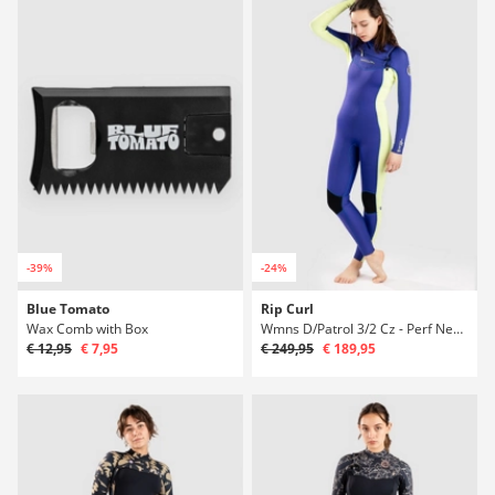
-39%
-24%
Blue Tomato
Rip Curl
Wax Comb with Box
Wmns D/Patrol 3/2 Cz - Perf Neoprén
€ 12,95
€ 7,95
€ 249,95
€ 189,95