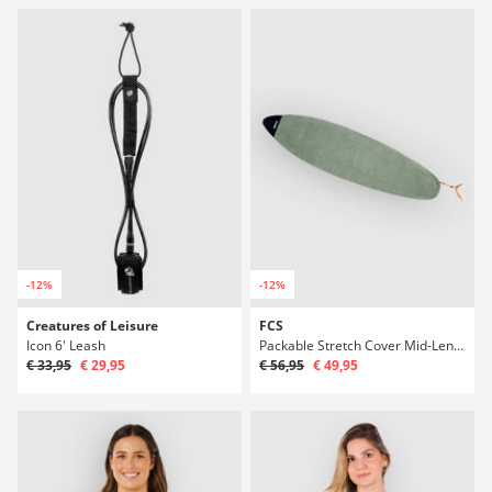
-12%
-12%
Creatures of Leisure
FCS
Icon 6' Leash
Packable Stretch Cover Mid-Length 7'0" Obal na surf
€ 33,95
€ 29,95
€ 56,95
€ 49,95