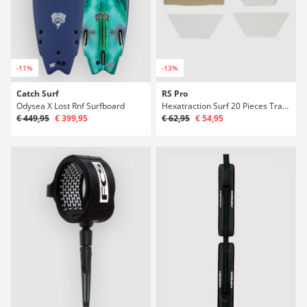
-11%
-13%
Catch Surf
RS Pro
Odysea X Lost Rnf Surfboard
Hexatraction Surf 20 Pieces Traction Výstelka
€ 449,95
€ 399,95
€ 62,95
€ 54,95