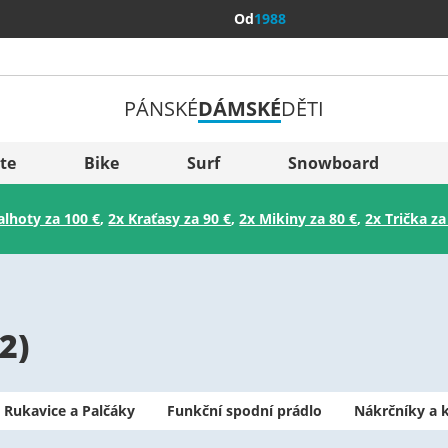
Od
1988
PÁNSKÉ
DÁMSKÉ
DĚTI
Všechny 
Sverige
te
Bike
Surf
Snowboard
Slovenija
alhoty za 100 €
,
2x Kraťasy za 90 €
,
2x Mikiny za 80 €
,
2x Trička za
België (Nederlands)
Belgique (Français)
Danmark
2
)
Norge
Rukavice a Palčáky
Funkční spodní prádlo
Nákrčníky a 