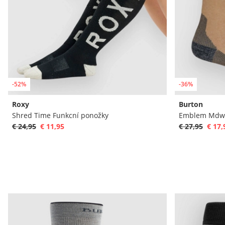
-52%
-36%
Roxy
Burton
Shred Time Funkcní ponožky
Emblem Mdwt
€ 24,95
€ 11,95
€ 27,95
€ 17,