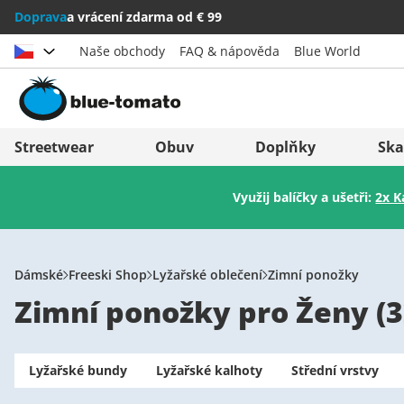
Doprava
a vrácení zdarma od € 99
Naše obchody
FAQ & nápověda
Blue World
Vybrat zemi
Deutschland
Nederland
Streetwear
Obuv
Doplňky
Ska
Österreich
Italia (Italiano)
Využij balíčky a ušetři:
2x K
Schweiz (Deutsch)
Italien (Deutsch)
Suisse (Français)
España
Svizzera (Italiano)
Suomi
Dámské
Freeski Shop
Lyžařské oblečení
Zimní ponožky
Zimní ponožky pro Ženy
(
3
France
United Kingdom
Lyžařské bundy
Lyžařské kalhoty
Střední vrstvy