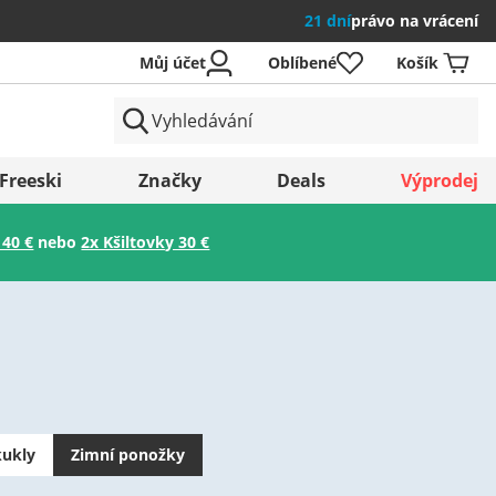
21 dní
právo na vrácení
Můj účet
Oblíbené
Košík
země
Freeski
Značky
Deals
Výprodej
 40 €
nebo
2x Kšiltovky 30 €
Uložit
kukly
Zimní ponožky