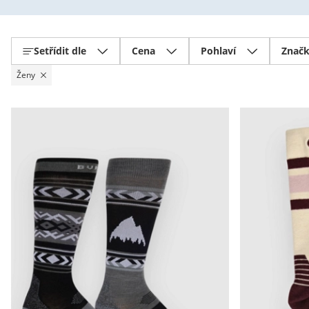
Setřídit dle
Cena
Pohlaví
Znač
Ženy