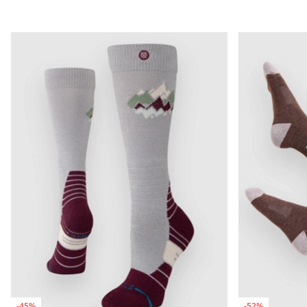
-45%
-52%