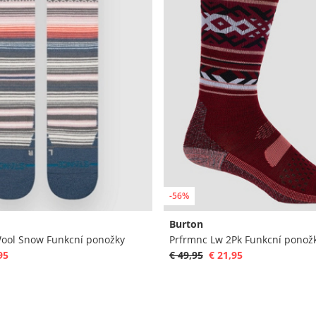
-56%
Burton
ool Snow Funkcní ponožky
Prfrmnc Lw 2Pk Funkcní ponož
95
€ 49,95
€ 21,95