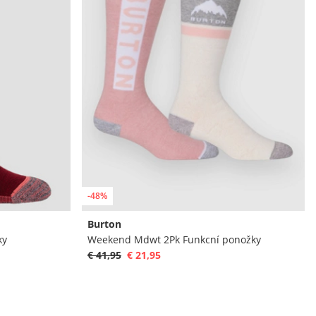
-48%
Burton
ky
Weekend Mdwt 2Pk Funkcní ponožky
€ 41,95
€ 21,95