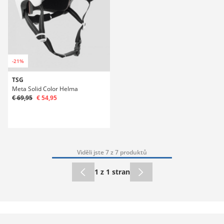
-21%
TSG
Meta Solid Color Helma
€ 69,95
€ 54,95
Viděli jste 7 z 7 produktů
1 z 1 stran