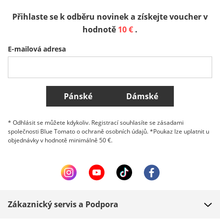
Přihlaste se k odběru novinek a získejte voucher v
Sverige
Slovenija
België (Nederlands)
hodnotě
10 €
.
E-mailová adresa
Belgique (Français)
Danmark
Norge
Všechny země
Pánské
Dámské
* Odhlásit se můžete kdykoliv. Registrací souhlasíte se zásadami
společnosti Blue Tomato o ochraně osobních údajů. *Poukaz lze uplatnit u
objednávky v hodnotě minimálně 50 €.
Zákaznický servis a Podpora