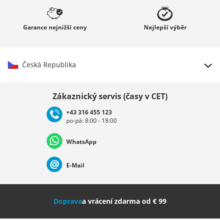
Garance
nejnižší ceny
Nejlepší
výběr
Česká Republika
Vybrat zemi
Zákaznický servis (časy v CET)
+43 316 455 123
po-pá: 8:00 - 18:00
Deutschland
Österreich
Schweiz (Deutsch)
WhatsApp
Suisse (Français)
Svizzera (Italiano)
France
E-Mail
Nederland
Italia (Italiano)
Italien (Deutsch)
Doprava
a vrácení zdarma od € 99
España
Suomi
United Kingdom