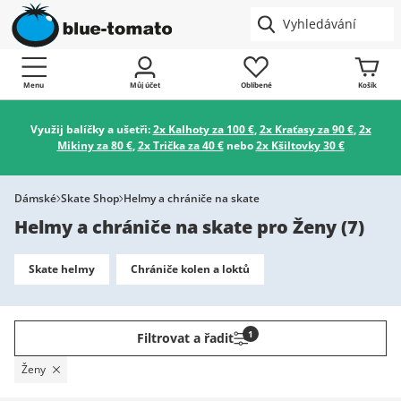
Menu
Můj účet
Oblíbené
Košík
Využij balíčky a ušetři:
2x Kalhoty za 100 €
,
2x Kraťasy za 90 €
,
2x
Mikiny za 80 €
,
2x Trička za 40 €
nebo
2x Kšiltovky 30 €
Dámské
Skate Shop
Helmy a chrániče na skate
Helmy a chrániče na skate pro Ženy
(
7
)
Skate helmy
Chrániče kolen a loktů
1
Filtrovat a řadit
Ženy