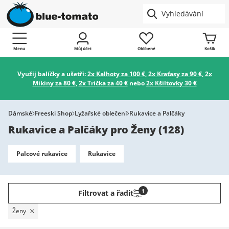
Menu
Můj účet
Oblíbené
Košík
Využij balíčky a ušetři:
2x Kalhoty za 100 €
,
2x Kraťasy za 90 €
,
2x
Mikiny za 80 €
,
2x Trička za 40 €
nebo
2x Kšiltovky 30 €
Dámské
Freeski Shop
Lyžařské oblečení
Rukavice a Palčáky
Rukavice a Palčáky pro Ženy
(
128
)
Palcové rukavice
Rukavice
1
Filtrovat a řadit
Ženy