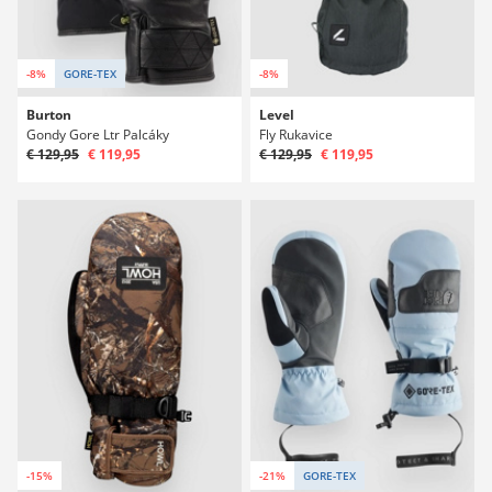
-8%
GORE-TEX
-8%
Burton
Level
Gondy Gore Ltr Palcáky
Fly Rukavice
€ 129,95
€ 119,95
€ 129,95
€ 119,95
-15%
-21%
GORE-TEX