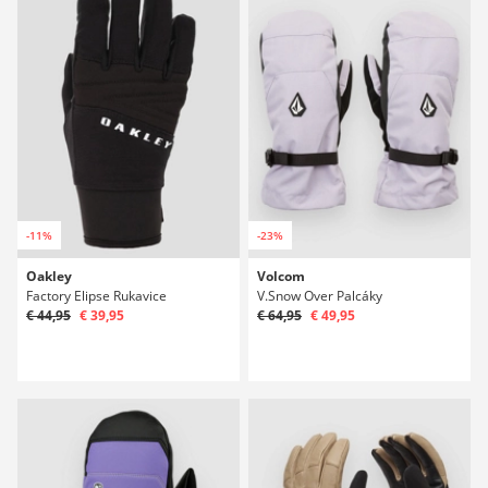
-11%
-23%
Oakley
Volcom
Factory Elipse Rukavice
V.Snow Over Palcáky
€ 44,95
€ 39,95
€ 64,95
€ 49,95