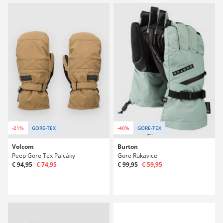
-21%
GORE-TEX
-40%
GORE-TEX
Volcom
Burton
Peep Gore Tex Palcáky
Gore Rukavice
€ 94,95
€ 74,95
€ 99,95
€ 59,95