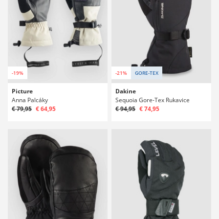
-19%
-21%
GORE-TEX
Picture
Dakine
Anna Palcáky
Sequoia Gore-Tex Rukavice
€ 79,95
€ 64,95
€ 94,95
€ 74,95