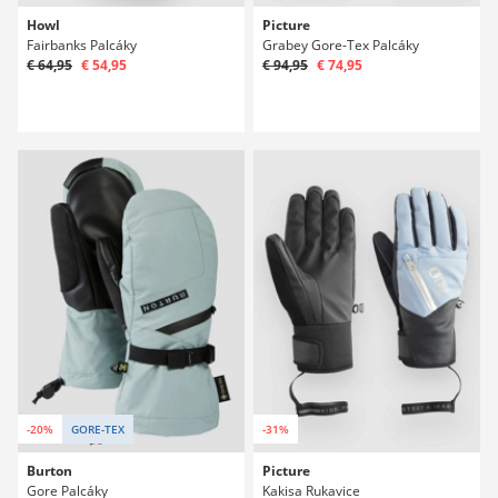
Howl
Picture
Fairbanks Palcáky
Grabey Gore-Tex Palcáky
€ 64,95
€ 54,95
€ 94,95
€ 74,95
-20%
GORE-TEX
-31%
Burton
Picture
Gore Palcáky
Kakisa Rukavice