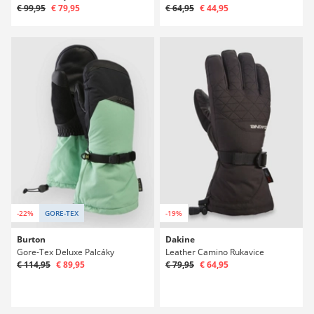
€ 99,95
€ 79,95
€ 64,95
€ 44,95
-22%
GORE-TEX
-19%
Burton
Dakine
Gore-Tex Deluxe Palcáky
Leather Camino Rukavice
€ 114,95
€ 89,95
€ 79,95
€ 64,95