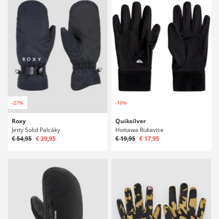
-27%
-10%
Roxy
Quiksilver
Jetty Solid Palcáky
Hottawa Rukavice
€ 54,95
€ 39,95
€ 19,95
€ 17,95