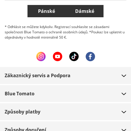
Všechny země
Pánské
Dámské
* Odhlásit se můžete kdykoliv. Registrací souhlasíte se zásadami
společnosti Blue Tomato o ochraně osobních údajů. *Poukaz lze uplatnit u
objednávky v hodnotě minimálně 50 €.
Zákaznický servis a Podpora
FAQ
Blue Tomato
Kontakt
O nás
Platba
Způsoby platby
Obchody
Dodání
Práce
Navrácení zboží
Způsoby doručení