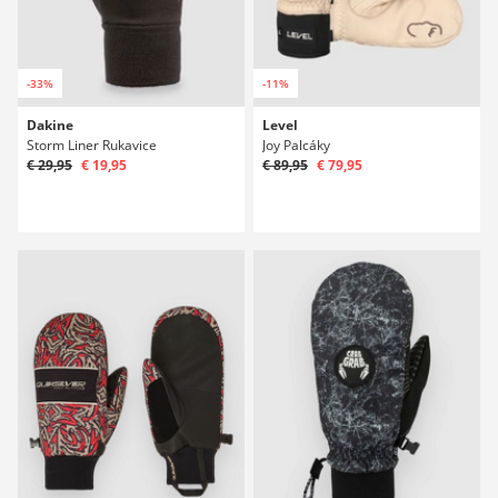
-33%
-11%
Dakine
Level
Storm Liner Rukavice
Joy Palcáky
€ 29,95
€ 19,95
€ 89,95
€ 79,95