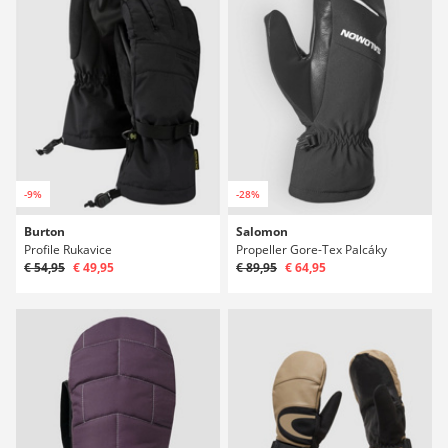
-9%
-28%
Burton
Salomon
Profile Rukavice
Propeller Gore-Tex Palcáky
€ 54,95
€ 49,95
€ 89,95
€ 64,95