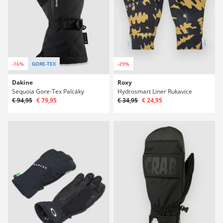
-16%
GORE-TEX
-29%
Dakine
Roxy
Sequoia Gore-Tex Palcáky
Hydrosmart Liner Rukavice
€ 94,95
€ 79,95
€ 34,95
€ 24,95