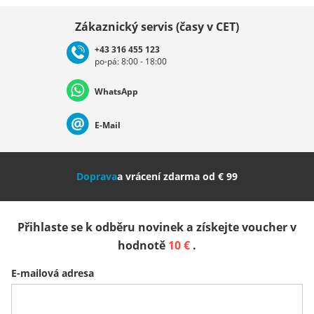
Vybrat zemi
Zákaznický servis (časy v CET)
+43 316 455 123
po-pá: 8:00 - 18:00
Deutschland
Österreich
Schweiz (Deutsch)
WhatsApp
Suisse (Français)
Svizzera (Italiano)
France
E-Mail
Nederland
Italia (Italiano)
Italien (Deutsch)
Doprava
a vrácení zdarma od € 99
España
Suomi
United Kingdom
Přihlaste se k odběru novinek a získejte voucher v
Sverige
Slovenija
België (Nederlands)
hodnotě
10 €
.
E-mailová adresa
Belgique (Français)
Danmark
Norge