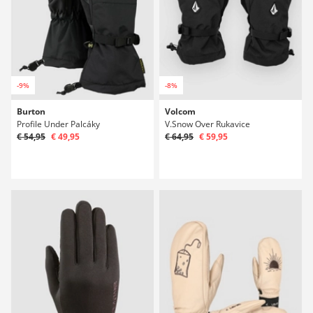
-9%
-8%
Burton
Volcom
Profile Under Palcáky
V.Snow Over Rukavice
€ 54,95
€ 49,95
€ 64,95
€ 59,95