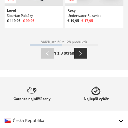
Level
Roxy
Siberian Palcáky
Underwater Rukavice
€ 119,95
€ 99,95
€ 19,95
€ 17,95
Viděli jste 60 z 128 produktů
1 z 3 stran
Garance
nejnižší ceny
Nejlepší
výběr
Česká Republika