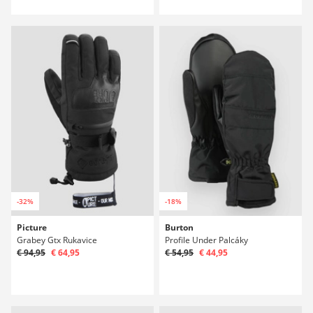
-32%
-18%
Picture
Burton
Grabey Gtx Rukavice
Profile Under Palcáky
€ 94,95
€ 64,95
€ 54,95
€ 44,95