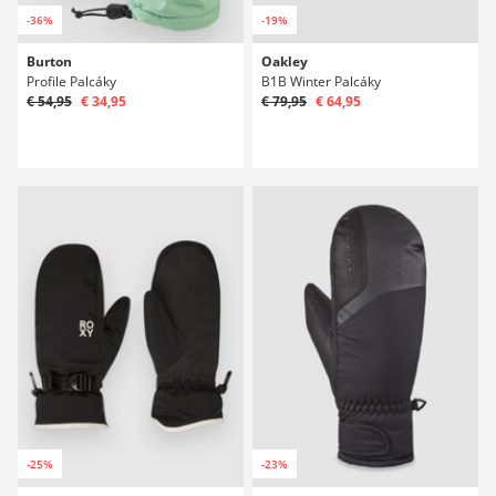
-36%
-19%
Burton
Oakley
Profile Palcáky
B1B Winter Palcáky
€ 54,95
€ 34,95
€ 79,95
€ 64,95
-25%
-23%