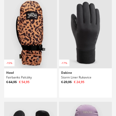
-15%
-17%
Howl
Dakine
Fairbanks Palcáky
Storm Liner Rukavice
€ 64,95
€ 54,95
€ 29,95
€ 24,95