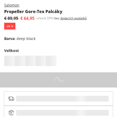
Salomon
Propeller Gore-Tex Palcáky
€ 89,95
€ 64,95
včetně DPH
bez
dodacích poplatků
-
28
%
Barva
:
deep black
Velikost
...