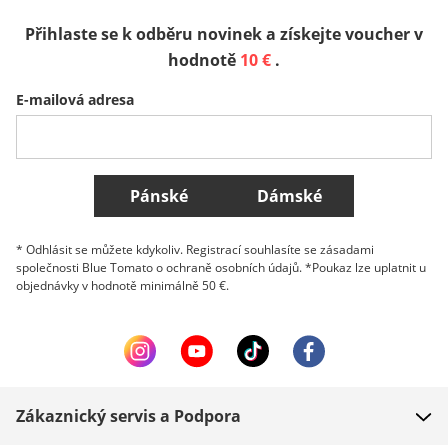
Přihlaste se k odběru novinek a získejte voucher v
Sverige
Slovenija
België (Nederlands)
hodnotě
10 €
.
E-mailová adresa
Belgique (Français)
Danmark
Norge
Všechny země
Pánské
Dámské
* Odhlásit se můžete kdykoliv. Registrací souhlasíte se zásadami
společnosti Blue Tomato o ochraně osobních údajů. *Poukaz lze uplatnit u
objednávky v hodnotě minimálně 50 €.
Zákaznický servis a Podpora