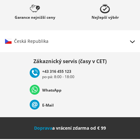
Garance
nejnižší ceny
Nejlepší
výběr
Česká Republika
Vybrat zemi
Zákaznický servis (časy v CET)
+43 316 455 123
po-pá: 8:00 - 18:00
Deutschland
Österreich
Schweiz (Deutsch)
WhatsApp
Suisse (Français)
Svizzera (Italiano)
France
E-Mail
Nederland
Italia (Italiano)
Italien (Deutsch)
Doprava
a vrácení zdarma od € 99
España
Suomi
United Kingdom