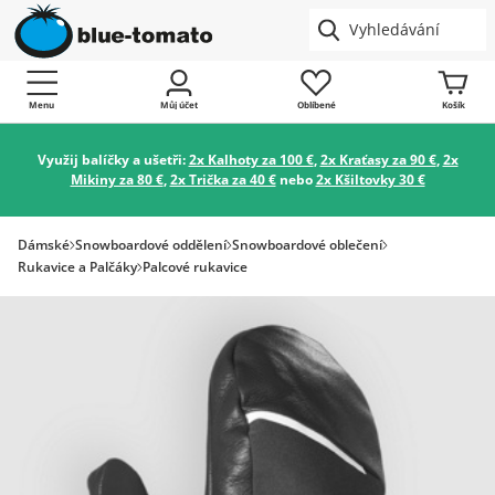
Menu
Můj účet
Oblíbené
Košík
Využij balíčky a ušetři:
2x Kalhoty za 100 €
,
2x Kraťasy za 90 €
,
2x
Mikiny za 80 €
,
2x Trička za 40 €
nebo
2x Kšiltovky 30 €
Dámské
Snowboardové oddělení
Snowboardové oblečení
Rukavice a Palčáky
Palcové rukavice