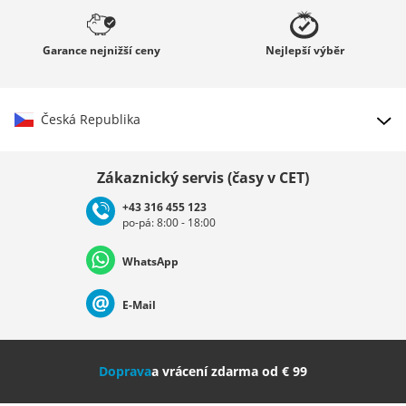
Garance
nejnižší ceny
Nejlepší
výběr
Česká Republika
Vybrat zemi
Zákaznický servis (časy v CET)
+43 316 455 123
po-pá: 8:00 - 18:00
Deutschland
Österreich
Schweiz (Deutsch)
WhatsApp
Suisse (Français)
Svizzera (Italiano)
France
E-Mail
Nederland
Italia (Italiano)
Italien (Deutsch)
Doprava
a vrácení zdarma od € 99
España
Suomi
United Kingdom