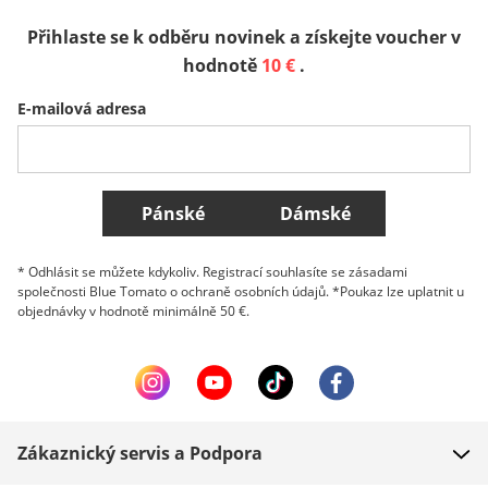
Přihlaste se k odběru novinek a získejte voucher v
Sverige
Slovenija
België (Nederlands)
hodnotě
10 €
.
E-mailová adresa
Belgique (Français)
Danmark
Norge
Všechny země
Pánské
Dámské
* Odhlásit se můžete kdykoliv. Registrací souhlasíte se zásadami
společnosti Blue Tomato o ochraně osobních údajů. *Poukaz lze uplatnit u
objednávky v hodnotě minimálně 50 €.
Zákaznický servis a Podpora