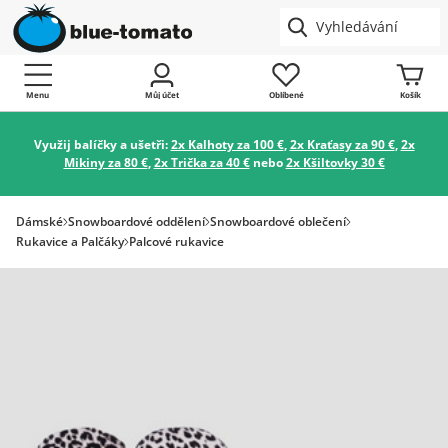
Menu
Můj účet
Oblíbené
Košík
Využij balíčky a ušetři:
2x Kalhoty za 100 €
,
2x Kraťasy za 90 €
,
2x
Mikiny za 80 €
,
2x Trička za 40 €
nebo
2x Kšiltovky 30 €
Dámské
Snowboardové oddělení
Snowboardové oblečení
Rukavice a Palčáky
Palcové rukavice