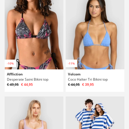
-10%
-11%
Affliction
Volcom
Desperate Saint Bikini top
Coco Halter Tri Bikini top
€ 49,95
€ 44,95
€ 44,95
€ 39,95