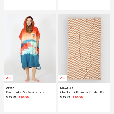
-7%
-8%
After
Slowtide
Destination Surfové poncho
Checker Driftweave Turkish Rucník
€ 69,95
€ 64,95
€ 59,95
€ 54,95