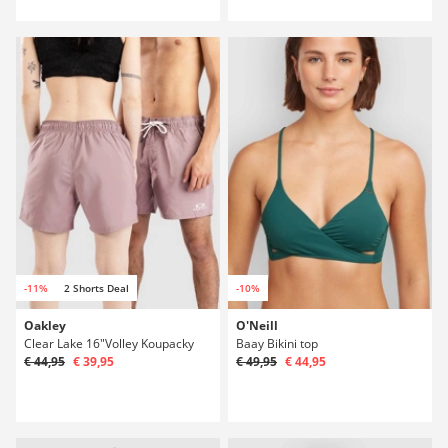
-11%
2 Shorts Deal
-10%
Oakley
O'Neill
Clear Lake 16"Volley Koupacky
Baay Bikini top
€ 44,95
€ 39,95
€ 49,95
€ 44,95