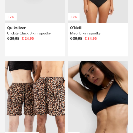
-17%
-13%
Quiksilver
O'Neill
Clickity Clack Bikini spodky
Maoi Bikini spodky
€ 29,95
€ 24,95
€ 39,95
€ 34,95