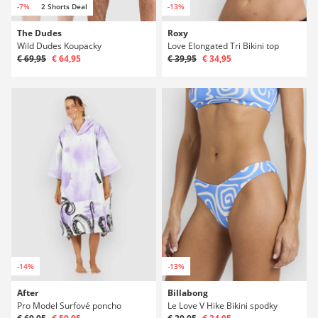
-7%
2 Shorts Deal
-13%
The Dudes
Roxy
Wild Dudes Koupacky
Love Elongated Tri Bikini top
€ 69,95
€ 64,95
€ 39,95
€ 34,95
-14%
-13%
After
Billabong
Pro Model Surfové poncho
Le Love V Hike Bikini spodky