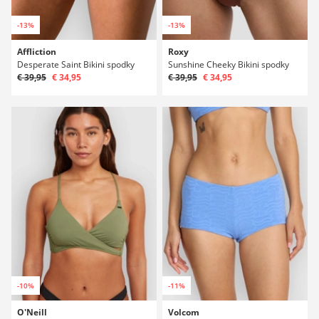
-13%
-13%
Affliction
Roxy
Desperate Saint Bikini spodky
Sunshine Cheeky Bikini spodky
€ 39,95
€ 34,95
€ 39,95
€ 34,95
-10%
-11%
O'Neill
Volcom