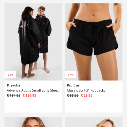
-24%
-17%
Dryrobe
Rip Curl
Advance Adults Small Long Sleeve Surfové poncho
Classic Surf 3" Koupacky
€ 184,95
€ 139,95
€ 35,95
€ 29,95