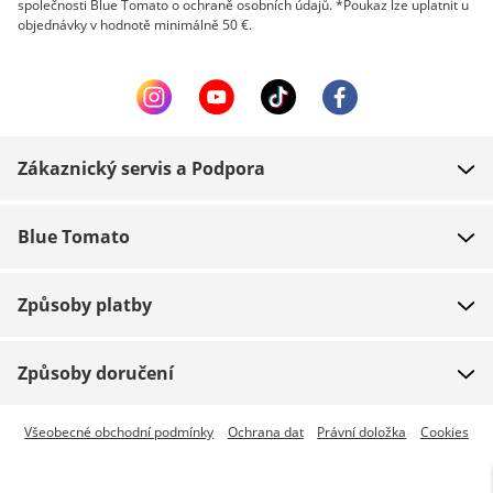
společnosti Blue Tomato o ochraně osobních údajů. *Poukaz lze uplatnit u
objednávky v hodnotě minimálně 50 €.
Zákaznický servis a Podpora
FAQ
Blue Tomato
Kontakt
O nás
Platba
Způsoby platby
Obchody
Dodání
Práce
Navrácení zboží
Způsoby doručení
Team riders
Dárkové poukazy
Expresní doručení je dostupné
Všeobecné obchodní podmínky
Ochrana dat
Právní doložka
Cookies
Blue World
Sledování zásilky
Press