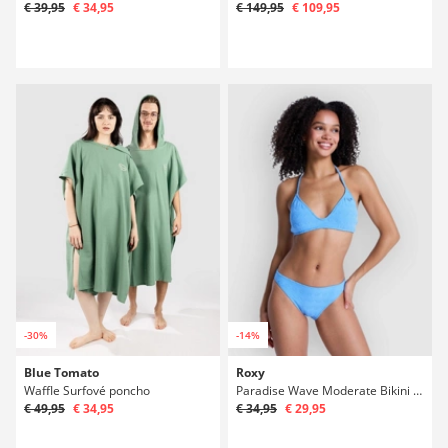
€ 39,95
€ 34,95
€ 149,95
€ 109,95
-30%
-14%
Blue Tomato
Roxy
Waffle Surfové poncho
Paradise Wave Moderate Bikini spodky
€ 49,95
€ 34,95
€ 34,95
€ 29,95