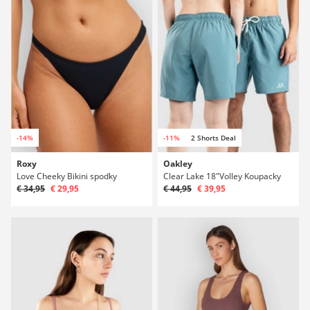
-14%
-11%
2 Shorts Deal
Roxy
Oakley
Love Cheeky Bikini spodky
Clear Lake 18"Volley Koupacky
€ 34,95
€ 29,95
€ 44,95
€ 39,95