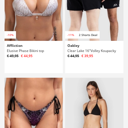
-10%
-11%
2 Shorts Deal
Affliction
Oakley
Elusive Phase Bikini top
Clear Lake 16"Volley Koupacky
€ 49,95
€ 44,95
€ 44,95
€ 39,95