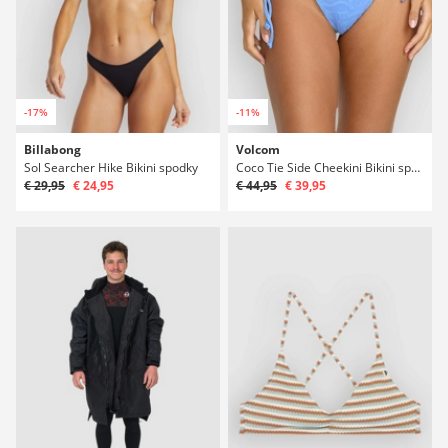
-17%
-11%
Billabong
Volcom
Sol Searcher Hike Bikini spodky
Coco Tie Side Cheekini Bikini spodky
€ 29,95
€ 24,95
€ 44,95
€ 39,95