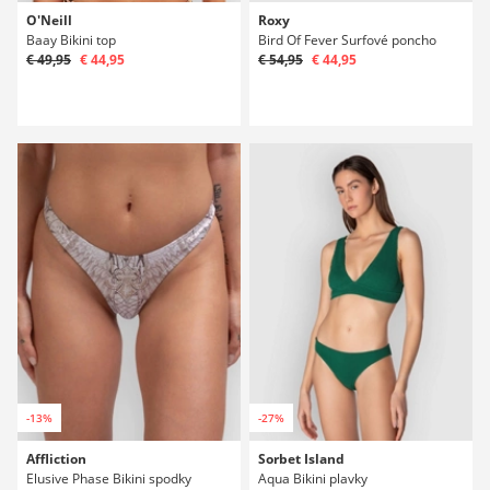
O'Neill
Roxy
Baay Bikini top
Bird Of Fever Surfové poncho
€ 49,95
€ 44,95
€ 54,95
€ 44,95
-13%
-27%
Affliction
Sorbet Island
Elusive Phase Bikini spodky
Aqua Bikini plavky