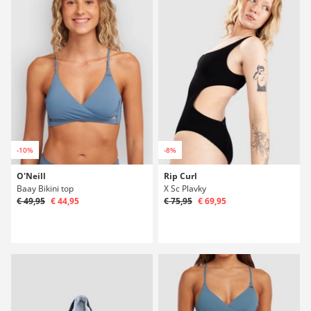
-10%
-8%
O'Neill
Rip Curl
Baay Bikini top
X Sc Plavky
€ 49,95
€ 44,95
€ 75,95
€ 69,95