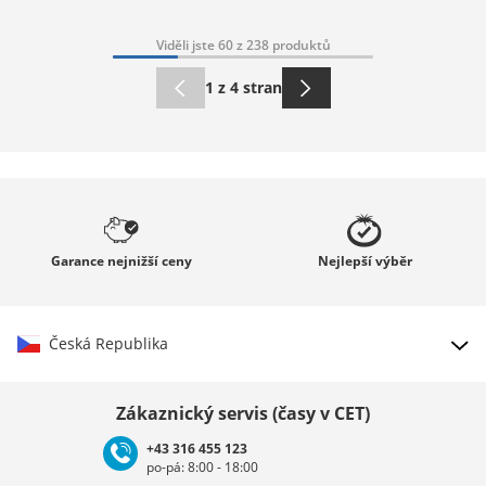
Viděli jste 60 z 238 produktů
1 z 4 stran
Garance
nejnižší ceny
Nejlepší
výběr
Česká Republika
Vybrat zemi
Zákaznický servis (časy v CET)
+43 316 455 123
po-pá: 8:00 - 18:00
Deutschland
Österreich
Schweiz (Deutsch)