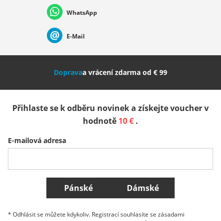
WhatsApp
Suisse (Français)
Svizzera (Italiano)
France
E-Mail
Nederland
Italia (Italiano)
Italien (Deutsch)
Doprava
a vrácení zdarma od € 99
España
Suomi
United Kingdom
Přihlaste se k odběru novinek a získejte voucher v
Sverige
Slovenija
België (Nederlands)
hodnotě
10 €
.
E-mailová adresa
Belgique (Français)
Danmark
Norge
Všechny země
Pánské
Dámské
* Odhlásit se můžete kdykoliv. Registrací souhlasíte se zásadami