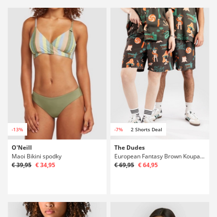
-13%
-7%
2 Shorts Deal
O'Neill
The Dudes
Maoi Bikini spodky
European Fantasy Brown Koupacky
€ 39,95
€ 34,95
€ 69,95
€ 64,95