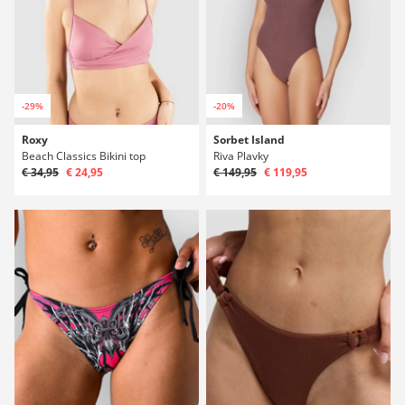
-29%
-20%
Roxy
Sorbet Island
Beach Classics Bikini top
Riva Plavky
€ 34,95
€ 24,95
€ 149,95
€ 119,95