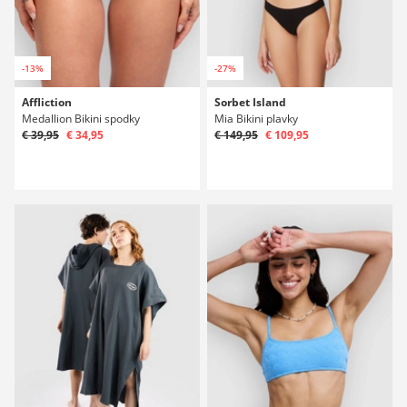
-13%
-27%
Affliction
Sorbet Island
Medallion Bikini spodky
Mia Bikini plavky
€ 39,95
€ 34,95
€ 149,95
€ 109,95