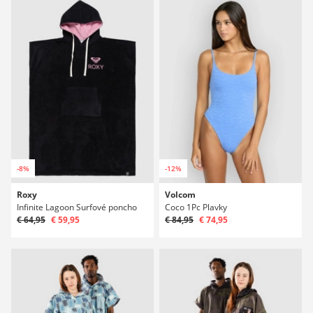
-8%
-12%
Roxy
Volcom
Infinite Lagoon Surfové poncho
Coco 1Pc Plavky
€ 64,95
€ 59,95
€ 84,95
€ 74,95