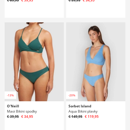
€ 69,95
€ 59,95
€ 39,95
€ 34,95
-13%
-20%
O'Neill
Sorbet Island
Maoi Bikini spodky
Aqua Bikini plavky
€ 39,95
€ 34,95
€ 149,95
€ 119,95