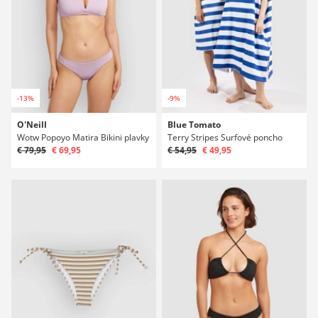
-13%
-9%
O'Neill
Blue Tomato
Wotw Popoyo Matira Bikini plavky
Terry Stripes Surfové poncho
€ 79,95
€ 69,95
€ 54,95
€ 49,95