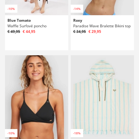
-10%
-14%
Blue Tomato
Roxy
Waffle Surfové poncho
Paradise Wave Bralette Bikini top
€ 49,95
€ 44,95
€ 34,95
€ 29,95
-10%
-18%