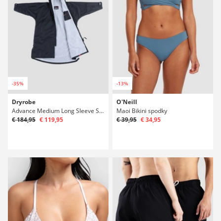
-35%
-13%
Dryrobe
O'Neill
Advance Medium Long Sleeve Surfové poncho
Maoi Bikini spodky
€ 184,95
€ 119,95
€ 39,95
€ 34,95