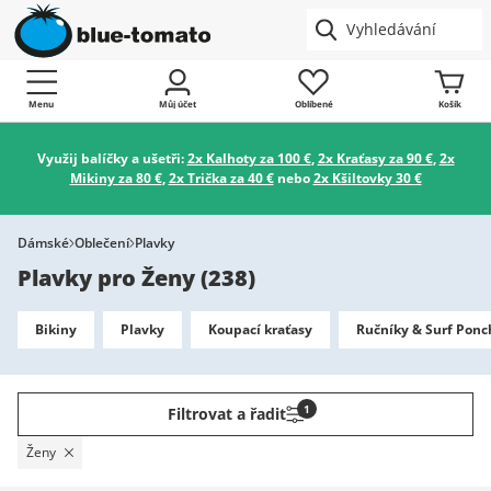
Menu
Můj účet
Oblíbené
Košík
Využij balíčky a ušetři:
2x Kalhoty za 100 €
,
2x Kraťasy za 90 €
,
2x
Mikiny za 80 €
,
2x Trička za 40 €
nebo
2x Kšiltovky 30 €
Dámské
Oblečení
Plavky
Plavky pro Ženy
(
238
)
Bikiny
Plavky
Koupací kraťasy
Ručníky & Surf Ponc
1
Filtrovat a řadit
Ženy