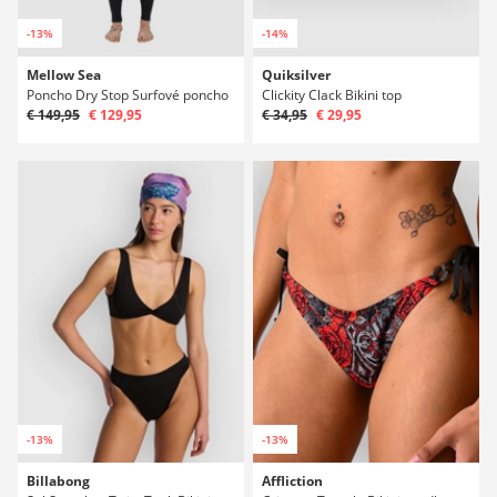
-13%
-14%
Mellow Sea
Quiksilver
Poncho Dry Stop Surfové poncho
Clickity Clack Bikini top
€ 149,95
€ 129,95
€ 34,95
€ 29,95
-13%
-13%
Billabong
Affliction