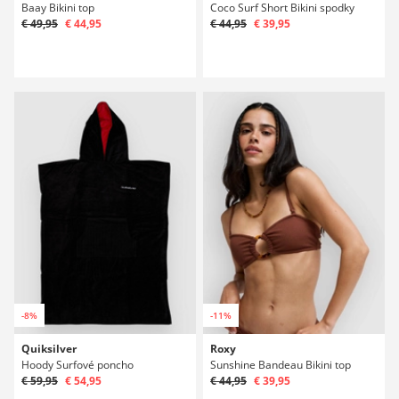
Baay Bikini top
Coco Surf Short Bikini spodky
€ 49,95
€ 44,95
€ 44,95
€ 39,95
-8%
-11%
Quiksilver
Roxy
Hoody Surfové poncho
Sunshine Bandeau Bikini top
€ 59,95
€ 54,95
€ 44,95
€ 39,95