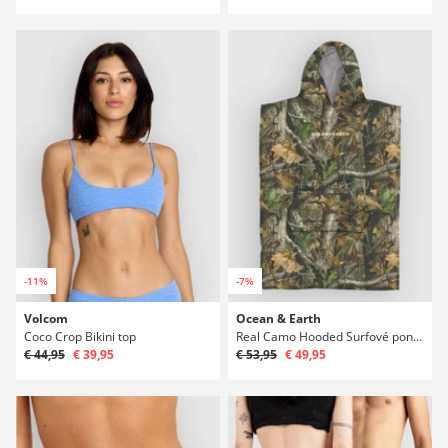
-11%
-7%
Volcom
Ocean & Earth
Coco Crop Bikini top
Real Camo Hooded Surfové poncho
€ 44,95
€ 39,95
€ 53,95
€ 49,95