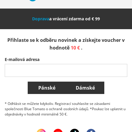
Nederland
Italia (Italiano)
Italien (Deutsch)
Doprava
a vrácení zdarma od € 99
España
Suomi
United Kingdom
Přihlaste se k odběru novinek a získejte voucher v
Sverige
Slovenija
België (Nederlands)
hodnotě
10 €
.
E-mailová adresa
Belgique (Français)
Danmark
Norge
Všechny země
Pánské
Dámské
* Odhlásit se můžete kdykoliv. Registrací souhlasíte se zásadami
společnosti Blue Tomato o ochraně osobních údajů. *Poukaz lze uplatnit u
objednávky v hodnotě minimálně 50 €.