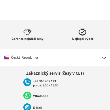
Garance
nejnižší ceny
Nejlepší
výběr
Česká Republika
Vybrat zemi
Zákaznický servis (časy v CET)
+43 316 455 123
po-pá: 8:00 - 18:00
Deutschland
Österreich
Schweiz (Deutsch)
WhatsApp
Suisse (Français)
Svizzera (Italiano)
France
E-Mail