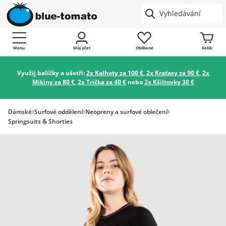
Menu
Můj účet
Oblíbené
Košík
Využij balíčky a ušetři:
2x Kalhoty za 100 €
,
2x Kraťasy za 90 €
,
2x
Mikiny za 80 €
,
2x Trička za 40 €
nebo
2x Kšiltovky 30 €
Dámské
Surfové oddělení
Neopreny a surfové oblečení
Springsuits & Shorties