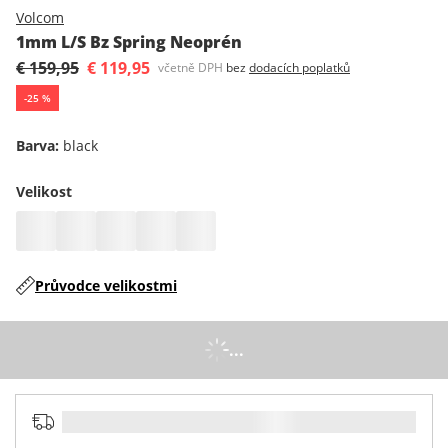
Volcom
1mm L/S Bz Spring Neoprén
€ 159,95
€ 119,95
včetně DPH
bez
dodacích poplatků
-
25
%
Barva
:
black
Velikost
Průvodce velikostmi
...