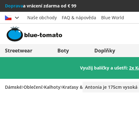
Doprava
a vrácení zdarma od € 99
Naše obchody
FAQ & nápověda
Blue World
Vybrat zemi
Deutschland
Nederland
Streetwear
Boty
Doplňky
Österreich
Italia (Italiano)
Využij balíčky a ušetři:
2x K
Schweiz (Deutsch)
Italien (Deutsch)
Suisse (Français)
España
Dámské
Oblečení
Kalhoty
Kraťasy & Šortky
Antonia je 175cm vysoká 
Svizzera (Italiano)
Suomi
France
United Kingdom