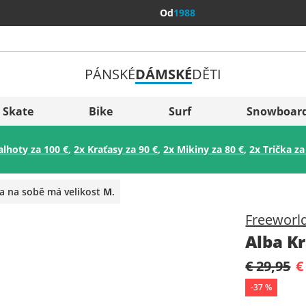
Od
1988
PÁNSKÉ
DÁMSKÉ
DĚTI
Všechny 
Sverige
Skate
Bike
Surf
Snowboar
Slovenija
alhoty za 100 €
,
2x Kraťasy za 90 €
,
2x Mikiny za 80 €
,
2x Trička za
België (Nederlands)
Belgique (Français)
a na sobě má velikost
M
.
Danmark
Freeworl
Norge
Alba K
€ 29,95
€
-
37
%