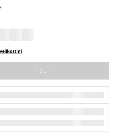
y
velikostmi
...