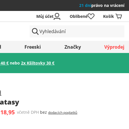
21 dní
právo na vrácení
Můj účet
Oblíbené
Košík
země
d
Freeski
Značky
Výprodej
 40 €
nebo
2x Kšiltovky 30 €
Uložit
d
ratasy
 18,95
včetně DPH
bez
dodacích poplatků