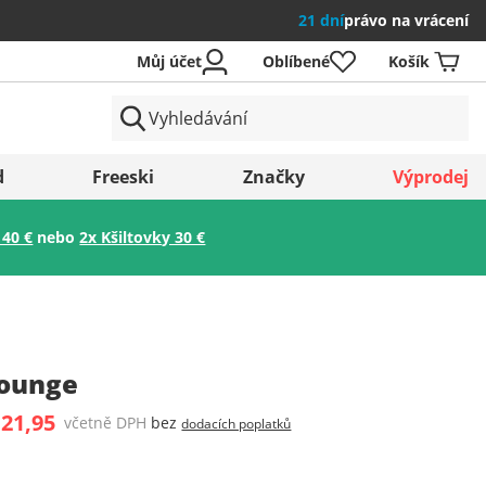
21 dní
právo na vrácení
Můj účet
Oblíbené
Košík
země
d
Freeski
Značky
Výprodej
 40 €
nebo
2x Kšiltovky 30 €
Uložit
Lounge
 21,95
včetně DPH
bez
dodacích poplatků