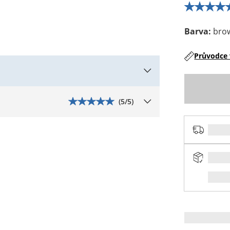
Barva
:
bro
Průvodce 
(
5
/5)