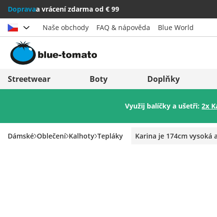
Doprava
a vrácení zdarma od € 99
Naše obchody
FAQ & nápověda
Blue World
Vybrat zemi
Deutschland
Nederland
Streetwear
Boty
Doplňky
Österreich
Italia (Italiano)
Využij balíčky a ušetři:
2x K
Schweiz (Deutsch)
Italien (Deutsch)
Suisse (Français)
España
Dámské
Oblečení
Kalhoty
Tepláky
Karina je 174cm vysoká 
Svizzera (Italiano)
Suomi
France
United Kingdom