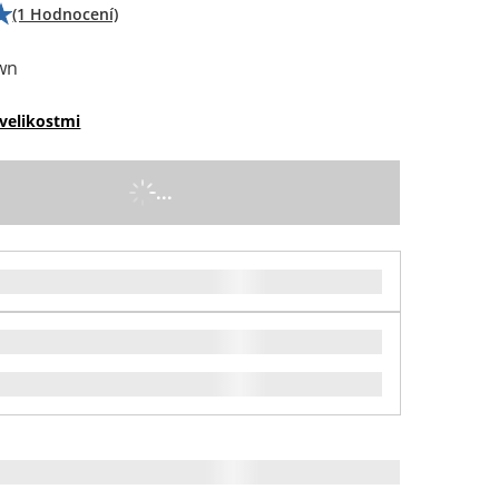
(1 Hodnocení)
wn
velikostmi
...