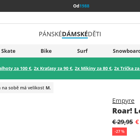
Od
1988
PÁNSKÉ
DÁMSKÉ
DĚTI
Všechny 
Sverige
Skate
Bike
Surf
Snowboar
Slovenija
alhoty za 100 €
,
2x Kraťasy za 90 €
,
2x Mikiny za 80 €
,
2x Trička za
België (Nederlands)
Belgique (Français)
a na sobě má velikost
M
.
Danmark
Empyre
Norge
Roar! 
€ 29,95
€
-
27
%