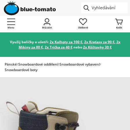
Menu
Můj účet
Oblíbené
Košík
Využij balíčky a ušetři:
2x Kalhoty za 100 €
,
2x Kraťasy za 90 €
,
2x
Mikiny za 80 €
,
2x Trička za 40 €
nebo
2x Kšiltovky 30 €
Pánské
Snowboardové oddělení
Snowboardové vybavení
Snowboardové boty