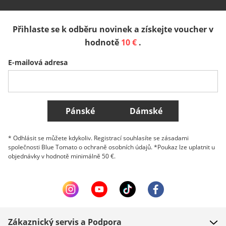
España
Suomi
United Kingdom
Přihlaste se k odběru novinek a získejte voucher v
Sverige
Slovenija
België (Nederlands)
hodnotě
10 €
.
E-mailová adresa
Belgique (Français)
Danmark
Norge
Všechny země
Pánské
Dámské
* Odhlásit se můžete kdykoliv. Registrací souhlasíte se zásadami
společnosti Blue Tomato o ochraně osobních údajů. *Poukaz lze uplatnit u
objednávky v hodnotě minimálně 50 €.
Zákaznický servis a Podpora