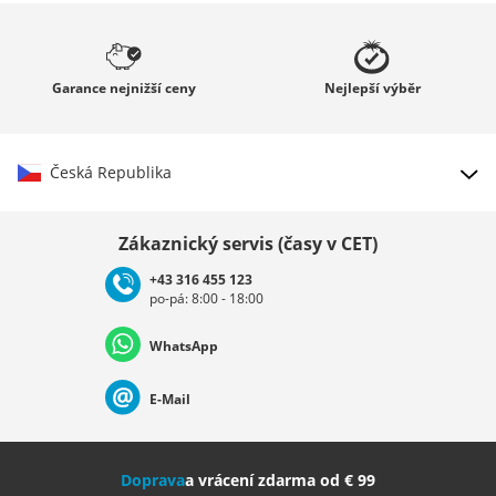
Garance
nejnižší ceny
Nejlepší
výběr
Česká Republika
Vybrat zemi
Zákaznický servis (časy v CET)
+43 316 455 123
po-pá: 8:00 - 18:00
Deutschland
Österreich
Schweiz (Deutsch)
WhatsApp
Suisse (Français)
Svizzera (Italiano)
France
E-Mail
Nederland
Italia (Italiano)
Italien (Deutsch)
Doprava
a vrácení zdarma od € 99