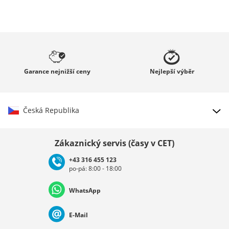
Garance
nejnižší ceny
Nejlepší
výběr
Česká Republika
Vybrat zemi
Zákaznický servis (časy v CET)
+43 316 455 123
po-pá: 8:00 - 18:00
Deutschland
Österreich
Schweiz (Deutsch)
WhatsApp
Suisse (Français)
Svizzera (Italiano)
France
E-Mail