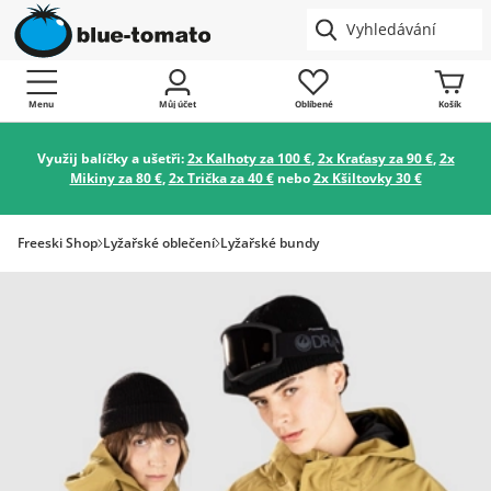
Menu
Můj účet
Oblíbené
Košík
Využij balíčky a ušetři:
2x Kalhoty za 100 €
,
2x Kraťasy za 90 €
,
2x
Mikiny za 80 €
,
2x Trička za 40 €
nebo
2x Kšiltovky 30 €
Freeski Shop
Lyžařské oblečení
Lyžařské bundy