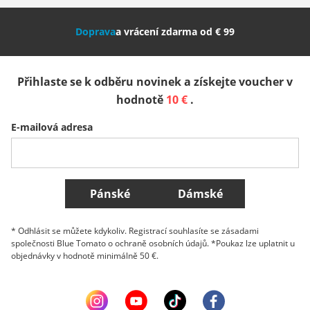
Nederland
Italia (Italiano)
Italien (Deutsch)
Doprava
a vrácení zdarma od € 99
España
Suomi
United Kingdom
Přihlaste se k odběru novinek a získejte voucher v
Sverige
Slovenija
België (Nederlands)
hodnotě
10 €
.
E-mailová adresa
Belgique (Français)
Danmark
Norge
Všechny země
Pánské
Dámské
* Odhlásit se můžete kdykoliv. Registrací souhlasíte se zásadami
společnosti Blue Tomato o ochraně osobních údajů. *Poukaz lze uplatnit u
objednávky v hodnotě minimálně 50 €.