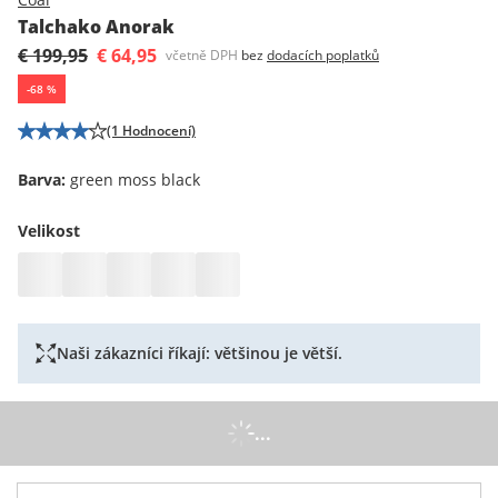
Talchako Anorak
€ 199,95
€ 64,95
včetně DPH
bez
dodacích poplatků
-
68
%
(1 Hodnocení)
Barva
:
green moss black
Velikost
Naši zákazníci říkají: většinou je větší.
...