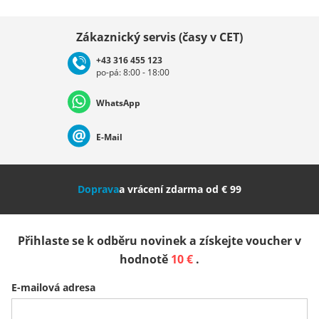
Vybrat zemi
Zákaznický servis (časy v CET)
+43 316 455 123
po-pá: 8:00 - 18:00
Deutschland
Österreich
Schweiz (Deutsch)
WhatsApp
Suisse (Français)
Svizzera (Italiano)
France
E-Mail
Nederland
Italia (Italiano)
Italien (Deutsch)
Doprava
a vrácení zdarma od € 99
España
Suomi
United Kingdom
Přihlaste se k odběru novinek a získejte voucher v
Sverige
Slovenija
België (Nederlands)
hodnotě
10 €
.
E-mailová adresa
Belgique (Français)
Danmark
Norge