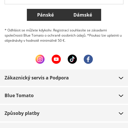
Všechny země
Pánské
Dámské
* Odhlásit se můžete kdykoliv. Registrací souhlasíte se zásadami
společnosti Blue Tomato o ochraně osobních údajů. *Poukaz lze uplatnit u
objednávky v hodnotě minimálně 50 €.
Zákaznický servis a Podpora
FAQ
Blue Tomato
Kontakt
O nás
Platba
Způsoby platby
Obchody
Dodání
Práce