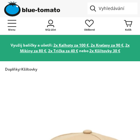
Menu
Můj účet
Oblíbené
Košík
Využij balíčky a ušetři:
2x Kalhoty za 100 €
,
2x Kraťasy za 90 €
,
2x
Mikiny za 80 €
,
2x Trička za 40 €
nebo
2x Kšiltovky 30 €
Doplňky
Kšiltovky